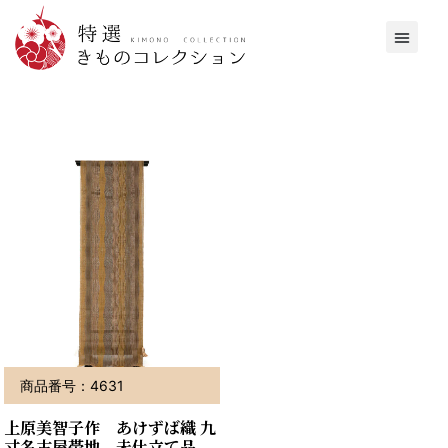
商品番号：4631
上原美智子作 あけずば織 九
寸名古屋帯地 未仕立て品