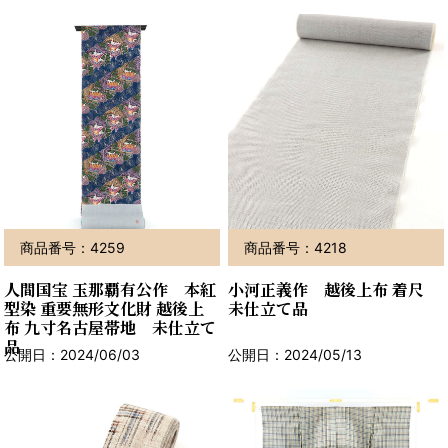
商品番号：4259
商品番号：4218
人間国宝 玉那覇有公作 本紅
小河正義作 越後上布 着尺
型染 重要無形文化財 越後上
未仕立て品
布 九寸名古屋帯地 未仕立て
品
公開日：2024/06/03
公開日：2024/05/13