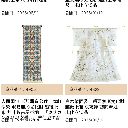
尺 未仕立て品
公開日：2026/06/11
公開日：2026/01/12
商品番号：4905
商品番号：4822
人間国宝 玉那覇有公作 本紅
白木染匠製 重要無形文化財
型染 重要無形文化財 越後上
越後上布 京友禅 訪問着地
布 九寸名古屋帯地 「カラコ
未仕立て品
ンテリギ文様」 未仕立て品
公開日：2025/12/04
公開日：2025/09/19