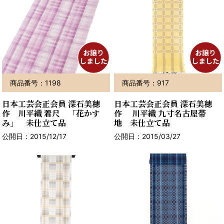
商品番号：1198
商品番号：917
日本工芸会正会員 深石美穂
日本工芸会正会員 深石美穂
作 川平織 着尺 「花かす
作 川平織 九寸名古屋帯
み」 未仕立て品
地 未仕立て品
公開日：2015/12/17
公開日：2015/03/27