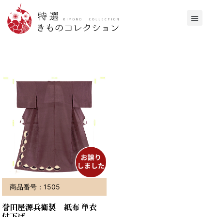
商品番号：1505
誉田屋源兵衛製 紙布 単衣
付下げ