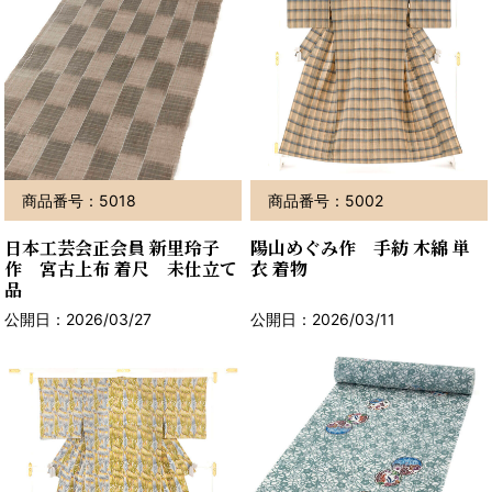
商品番号：5018
商品番号：5002
日本工芸会正会員 新里玲子
陽山めぐみ作 手紡 木綿 単
作 宮古上布 着尺 未仕立て
衣 着物
品
公開日：2026/03/27
公開日：2026/03/11