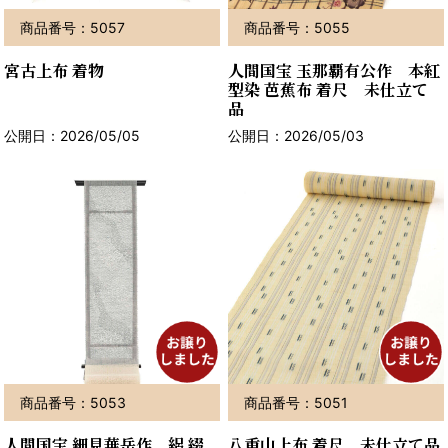
商品番号：5057
商品番号：5055
宮古上布 着物
人間国宝 玉那覇有公作 本紅
型染 芭蕉布 着尺 未仕立て
品
公開日：2026/05/05
公開日：2026/05/03
商品番号：5053
商品番号：5051
人間国宝 細見華岳作 絽 綴
八重山上布 着尺 未仕立て品