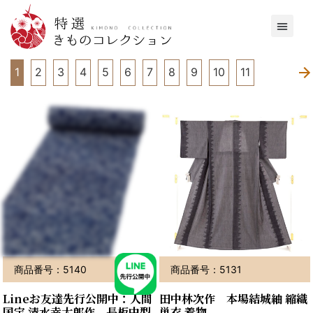
1
2
3
4
5
6
7
8
9
10
11
商品番号：5140
商品番号：5131
Lineお友達先行公開中：人間
田中林次作 本場結城紬 縮織
国宝 清水幸太郎作 長板中型
単衣 着物