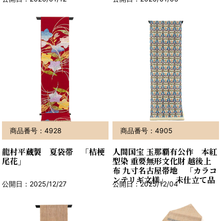
商品番号：4928
商品番号：4905
龍村平蔵製 夏袋帯 「桔梗
人間国宝 玉那覇有公作 本紅
尾花」
型染 重要無形文化財 越後上
布 九寸名古屋帯地 「カラコ
ンテリギ文様」 未仕立て品
公開日：2025/12/27
公開日：2025/12/04