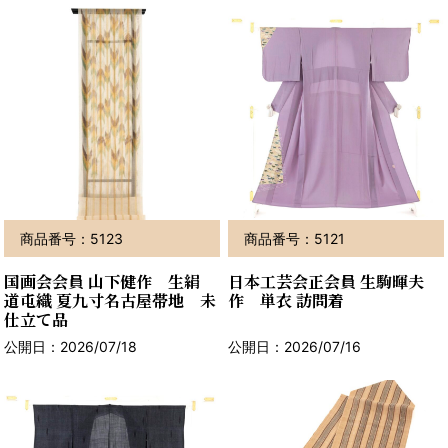
商品番号：5123
商品番号：5121
国画会会員 山下健作 生絹
日本工芸会正会員 生駒暉夫
道屯織 夏九寸名古屋帯地 未
作 単衣 訪問着
仕立て品
公開日：2026/07/18
公開日：2026/07/16