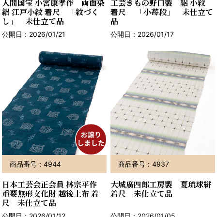
人間国宝 小宮康孝作 両面染
工芸きもの野口製 絽 小紋
絽 江戸小紋 着尺 「紋づく
着尺 「小苺段」 未仕立て
し」 未仕立て品
品
公開日：2026/01/21
公開日：2026/01/17
商品番号：4944
商品番号：4937
日本工芸会正会員 林宗平作
大城廣四郎工房製 夏琉球絣
重要無形文化財 越後上布 着
着尺 未仕立て品
尺 未仕立て品
公開日：2026/01/12
公開日：2026/01/05