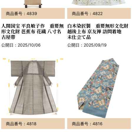
商品番号：4839
商品番号：4822
人間国宝 平良敏子作 重要無
白木染匠製 重要無形文化財
形文化財 芭蕉布 花織 八寸名
越後上布 京友禅 訪問着地
古屋帯
未仕立て品
公開日：2025/10/06
公開日：2025/09/19
商品番号：4818
商品番号：4816