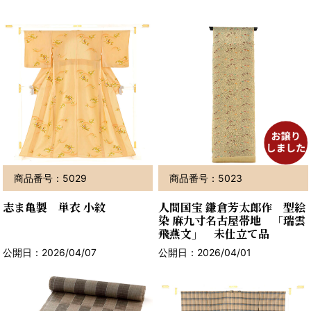
商品番号：5029
商品番号：5023
志ま亀製 単衣 小紋
人間国宝 鎌倉芳太郎作 型絵
染 麻九寸名古屋帯地 「瑞雲
飛燕文」 未仕立て品
公開日：2026/04/07
公開日：2026/04/01