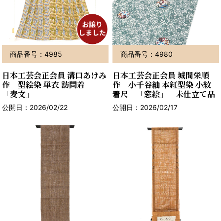
商品番号：4985
商品番号：4980
日本工芸会正会員 溝口あけみ
日本工芸会正会員 城間栄順
作 型絵染 単衣 訪問着
作 小千谷紬 本紅型染 小紋
「麦文」
着尺 「窓絵」 未仕立て品
公開日：2026/02/22
公開日：2026/02/17