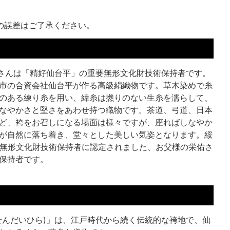
の誤差はご了承ください。
)さんは「精好仙台平」の重要無形文化財技術保持者です。
市の合資会社仙台平が作る高級絹織物です。草木染めで糸
のある練り糸を用い、緯糸は撚りのない生糸を濡らして、
なやかさと堅さをあわせ持つ織物です。茶道、弓道、日本
ど、袴をお召しになる場面は様々ですが、座ればしなやか
が自然に落ち着き、堂々とした美しい気姿となります。綏
要無形文化財技術保持者に認定されました、お父様の栄佑さ
保持者です。
せんだいひら)」は、江戸時代から続く伝統的な袴地で、仙