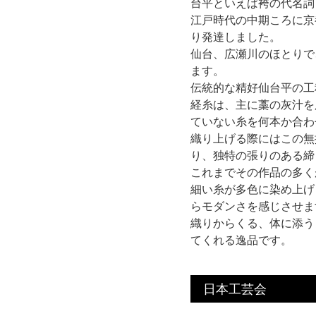
台平といえば袴の代名詞
江戸時代の中期ころに京
り発達しました。
仙台、広瀬川のほとりで
ます。
伝統的な精好仙台平の工
経糸は、主に藁の灰汁を
ていない糸を何本か合わ
織り上げる際にはこの無
り、独特の張りのある締
これまでその作品の多く
細い糸が多色に染め上げ
らモダンさを感じさせま
織りからくる、体に添う
てくれる逸品です。
日本工芸会