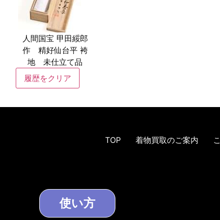
人間国宝 甲田綏郎
作 精好仙台平 袴
地 未仕立て品
履歴をクリア
TOP
着物買取のご案内
使い方