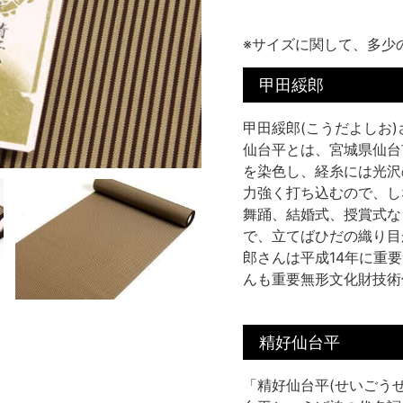
※サイズに関して、多少
甲田綏郎
甲田綏郎(こうだよしお
仙台平とは、宮城県仙台
を染色し、経糸には光沢
力強く打ち込むので、し
舞踊、結婚式、授賞式な
で、立てばひだの織り目
郎さんは平成14年に重
んも重要無形文化財技術
精好仙台平
「精好仙台平(せいごう