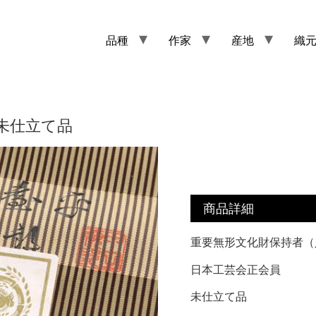
品種
作家
産地
織
未仕立て品
商品詳細
重要無形文化財保持者（
日本工芸会正会員
未仕立て品