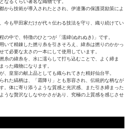
となるくらい著名な織物です。
都から技術が導入されたとされ、伊達藩の保護奨励策によ
、今も甲田家だけが代々伝わる技法を守り、織り続けてい
程の中で、特徴のひとつが「濡緯(ぬれぬき)」です。
用いて精錬した撚り糸を引きそろえ、緯糸は撚りのかかっ
せて必要な太さの一本にして使用しています。
撚糸の緯糸を、水に濡らして打ち込むことで、よく締ま
まった織物になります。
が、皇室の献上品としても織られてきた精好仙台平。
られた縞柄は、「霜降り」とも形容され、伝統的な柄なが
す。体に寄り添うような質感と光沢感、また引き締まった
ような贅沢なしなやかさがあり、究極の上質感を感じさせ