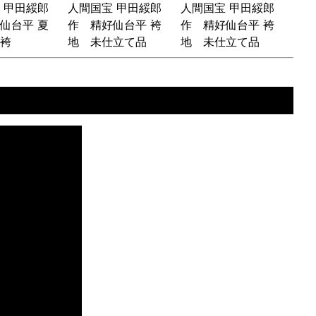
 甲田綏郎
人間国宝 甲田綏郎
人間国宝 甲田綏郎
仙台平 夏
作 精好仙台平 袴
作 精好仙台平 袴
袴
地 未仕立て品
地 未仕立て品