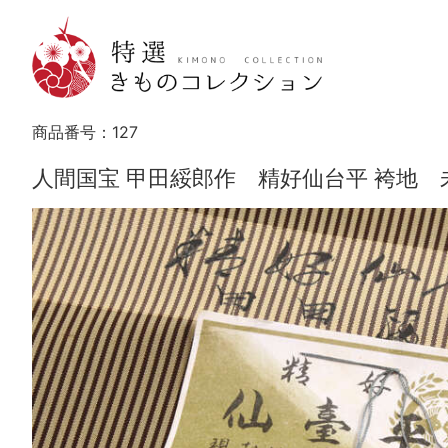
商品番号：
127
人間国宝 甲田綏郎作 精好仙台平 袴地 