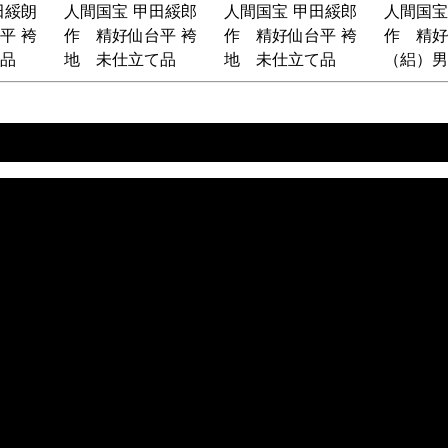
田綏朗
人間国宝 甲田綏郎
人間国宝 甲田綏郎
人間国宝
平 袴
作 精好仙台平 袴
作 精好仙台平 袴
作 精好
品
地 未仕立て品
地 未仕立て品
（絽）男