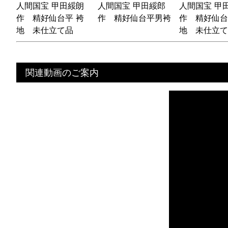
人間国宝 甲田綏朗
人間国宝 甲田綏郎
人間国宝 甲
作 精好仙台平 袴
作 精好仙台平男袴
作 精好仙台
地 未仕立て品
地 未仕立て
関連動画のご案内