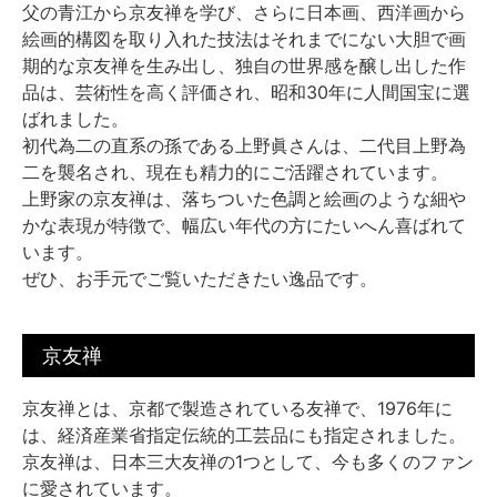
父の青江から京友禅を学び、さらに日本画、西洋画から
絵画的構図を取り入れた技法はそれまでにない大胆で画
期的な京友禅を生み出し、独自の世界感を醸し出した作
品は、芸術性を高く評価され、昭和30年に人間国宝に選
ばれました。
初代為二の直系の孫である上野眞さんは、二代目上野為
二を襲名され、現在も精力的にご活躍されています。
上野家の京友禅は、落ちついた色調と絵画のような細や
かな表現が特徴で、幅広い年代の方にたいへん喜ばれて
います。
ぜひ、お手元でご覧いただきたい逸品です。
京友禅
京友禅とは、京都で製造されている友禅で、1976年に
は、経済産業省指定伝統的工芸品にも指定されました。
京友禅は、日本三大友禅の1つとして、今も多くのファン
に愛されています。