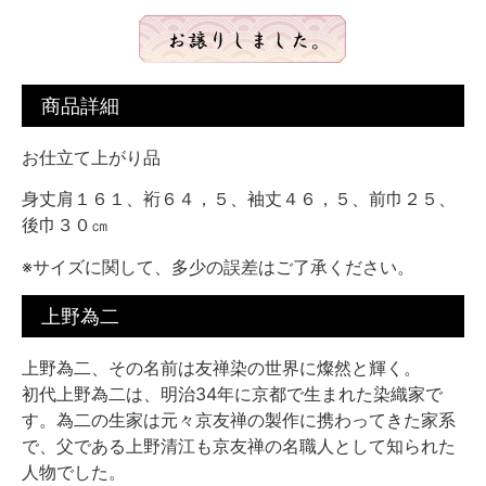
商品詳細
お仕立て上がり品
身丈肩１６１、裄６４，５、袖丈４６，５、前巾２５、
後巾３０㎝
※サイズに関して、多少の誤差はご了承ください。
上野為二
上野為二、その名前は友禅染の世界に燦然と輝く。
初代上野為二は、明治34年に京都で生まれた染織家で
す。為二の生家は元々京友禅の製作に携わってきた家系
で、父である上野清江も京友禅の名職人として知られた
人物でした。