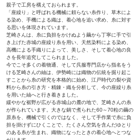
親子で工房を構えておられます。
「座繰り」と呼ばれる機械に頼らない糸作り、草木によ
る染め、手機による織は、着心地を追い求め、糸に対す
る思いを体現されています。
芝崎さんは、糸に負担をかけぬよう繭から丁寧に手で引
き上げた赤城の座繰り糸を用い、天然染料による染め、
高機による手織りによって、美しさ、そして着心地の良
さを長年追究してこられました。
今でこそ多くの着物通、そして呉服専門店から指名をう
ける芝崎さんの紬は、伊勢崎には織物の伝統を掘り起こ
すことから糸の研究を本格的に始め、江戸時代の裂や資
料から糸の引き方・精錬・織を分析して、今の座繰り糸
を用いた紬へと行き着きました。
緩やかな裾野が広がる赤城山の麓の地で、芝崎さんの糸
が作られています。大きな鍋で煮られた60～70粒の繭の
原糸を、機械で引くのではなく、そして手作業で糸に負
担を掛けずにひくことで、たくさん空気を含んだゆとり
のある糸が生まれ、織物になったときの着心地へとつな
がります。