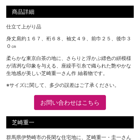
商品詳細
仕立て上がり品
身丈肩約１６７、裄６８、袖丈４９、前巾２５、後巾３
０㎝
柔らかな東京白茶の地に、さらりと浮かぶ縹色の絣模様
が清冽な印象を与える、座繰手引糸で織られた艶やかな
生地感が美しい
芝崎重一
さん作 紬着物です。
※サイズに関して、多少の誤差はご了承ください。
お問い合わせはこちら
芝崎重一
群馬県伊勢崎市の長閑な住宅地に、芝崎重一・圭一さん