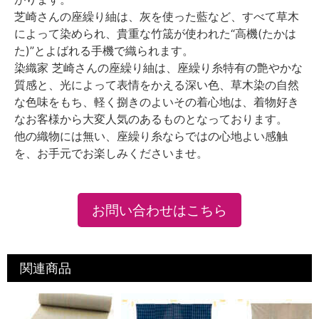
芝崎さんの座繰り紬は、灰を使った藍など、すべて草木
によって染められ、貴重な竹筬が使われた“高機(たかは
た)”とよばれる手機で織られます。
染織家 芝崎さんの座繰り紬は、座繰り糸特有の艶やかな
質感と、光によって表情をかえる深い色、草木染の自然
な色味をもち、軽く捌きのよいその着心地は、着物好き
なお客様から大変人気のあるものとなっております。
他の織物には無い、座繰り糸ならではの心地よい感触
を、お手元でお楽しみくださいませ。
お問い合わせはこちら
関連商品