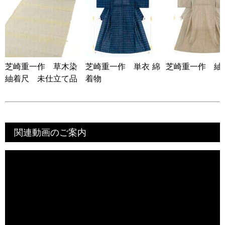
芝崎重一作 草木染
芝崎重一作 単衣 綿
芝崎重一作 紬
紬着尺 未仕立て品
着物
関連動画のご案内