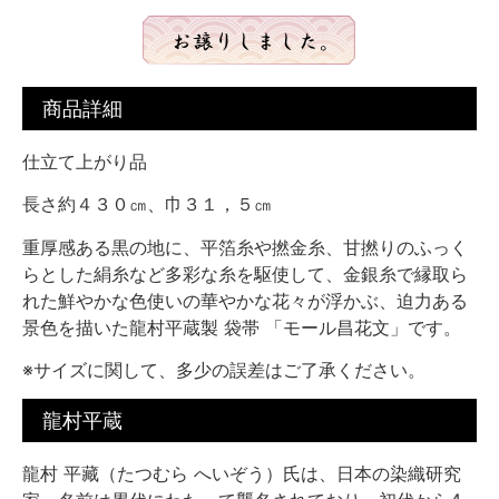
商品詳細
仕立て上がり品
長さ約４３０㎝、巾３１，５㎝
重厚感ある黒の地に、平箔糸や撚金糸、甘撚りのふっく
らとした絹糸など多彩な糸を駆使して、金銀糸で縁取ら
れた鮮やかな色使いの華やかな花々が浮かぶ、迫力ある
景色を描いた龍村平蔵製 袋帯 「モール昌花文」です。
※サイズに関して、多少の誤差はご了承ください。
龍村平蔵
龍村 平藏（たつむら へいぞう）氏は、日本の染織研究