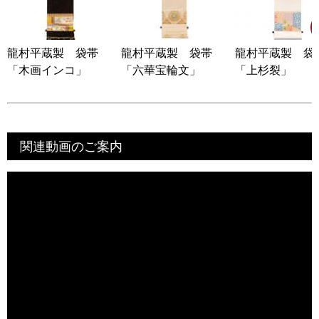
龍村平蔵製 袋帯
龍村平蔵製 袋帯
龍村平蔵製 
「木画インコ」
「六華宝輪文」
「上杉裂」
関連動画のご案内