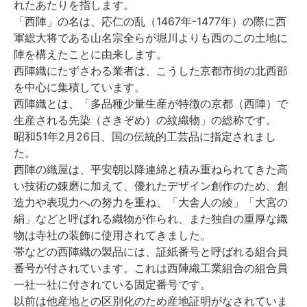
れたあたりを指します。
「西陣」の名は、応仁の乱（1467年-1477年）の際に西
軍総大将である山名宗全らが堀川よりも西のこの土地に
陣を構えたことに由来します。
西陣織にたずさわる業者は、こうした京都市街の北西部
を中心に集積しています。
西陣織とは、「多品種少量生産が特徴の京都（西陣）で
生産される先染（さきぞめ）の紋織物」の総称です。
昭和51年2月26日、国の伝統的工芸品に指定されまし
た。
西陣の織屋は、平安朝以降連綿と積み重ねられてきた高
い技術の錬磨に加えて、優れたデザイン創作のため、創
造力や表現力への努力を重ね、「大舎人の綾」「大宮の
絹」などと呼ばれる織物が作られ、また独自の重厚な織
物は寺社の装飾に使用されてきました。
帯などの西陣織の製品には、証紙番号と呼ばれる組合員
番号が付されています。これは西陣織工業組合の組合員
一社一社に付されている固定番号です。
以前は他産地との区別化のため産地証明がなされていま