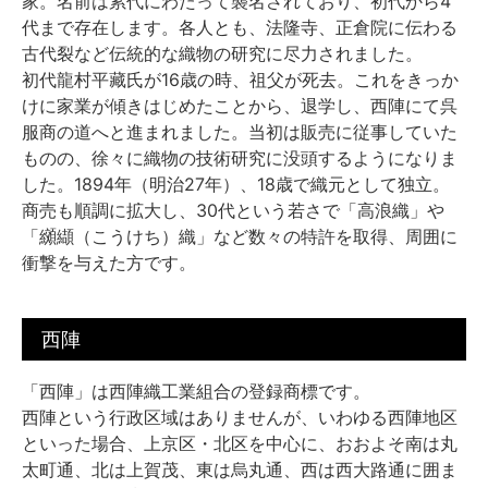
家。名前は累代にわたって襲名されており、初代から4
代まで存在します。各人とも、法隆寺、正倉院に伝わる
古代裂など伝統的な織物の研究に尽力されました。
初代龍村平藏氏が16歳の時、祖父が死去。これをきっか
けに家業が傾きはじめたことから、退学し、西陣にて呉
服商の道へと進まれました。当初は販売に従事していた
ものの、徐々に織物の技術研究に没頭するようになりま
した。1894年（明治27年）、18歳で織元として独立。
商売も順調に拡大し、30代という若さで「高浪織」や
「纐纈（こうけち）織」など数々の特許を取得、周囲に
衝撃を与えた方です。
西陣
「西陣」は西陣織工業組合の登録商標です。
西陣という行政区域はありませんが、いわゆる西陣地区
といった場合、上京区・北区を中心に、おおよそ南は丸
太町通、北は上賀茂、東は烏丸通、西は西大路通に囲ま