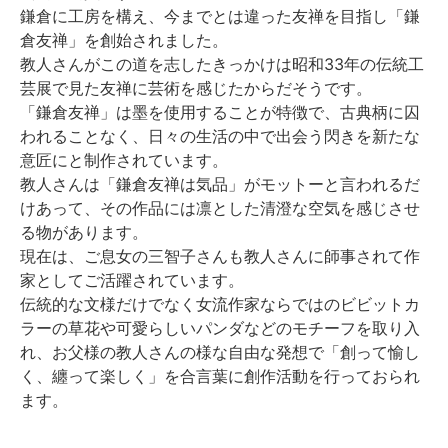
鎌倉に工房を構え、今までとは違った友禅を目指し「鎌
倉友禅」を創始されました。
教人さんがこの道を志したきっかけは昭和33年の伝統工
芸展で見た友禅に芸術を感じたからだそうです。
「鎌倉友禅」は墨を使用することが特徴で、古典柄に囚
われることなく、日々の生活の中で出会う閃きを新たな
意匠にと制作されています。
教人さんは「鎌倉友禅は気品」がモットーと言われるだ
けあって、その作品には凛とした清澄な空気を感じさせ
る物があります。
現在は、ご息女の三智子さんも教人さんに師事されて作
家としてご活躍されています。
伝統的な文様だけでなく女流作家ならではのビビットカ
ラーの草花や可愛らしいパンダなどのモチーフを取り入
れ、お父様の教人さんの様な自由な発想で「創って愉し
く、纏って楽しく」を合言葉に創作活動を行っておられ
ます。