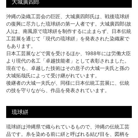
大城廣四郎
沖縄の染織工芸会の巨匠、大城廣四郎氏は、戦後琉球絣
の復興に尽力した琉球絣の第一人者です。大城廣四郎(故
人)は、南風原で琉球絣を制作するに止まらず、日本伝統
工芸展を通じて「現代の琉球絣」を発表された染織家で
もあります。
日本工芸展などで賞を受けるほか、1988年には労働大臣
より現代の名工「卓越技能者」として表彰されました。
現在でも、卓越した技術はその息子の大城一夫氏と孫の
大城拓哉氏によって受け継がれています。
後継者の大城一夫氏が、同様に日本伝統工芸展に、伝統
の技を守りながら、作品を発表されています。
琉球絣
琉球絣は沖縄県で織られているもので、沖縄の伝統工芸
品です。糸を染める前に絣と呼ばれる結び目を、図柄を