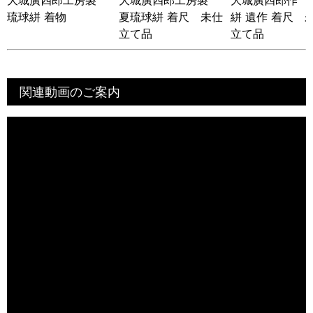
琉球絣 着物
夏琉球絣 着尺 未仕
絣 遺作 着尺 
立て品
立て品
関連動画のご案内