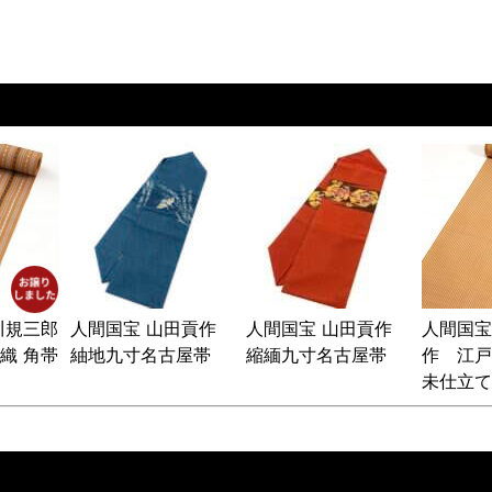
川規三郎
人間国宝 山田貢作
人間国宝 山田貢作
人間国宝
織 角帯
紬地九寸名古屋帯
縮緬九寸名古屋帯
作 江
未仕立て