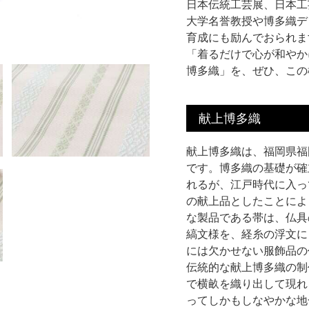
日本伝統工芸展、日本工
大学名誉教授や博多織デ
育成にも励んでおられま
「着るだけで心が和やか
博多織」を、ぜひ、この
献上博多織
献上博多織は、福岡県福
です。博多織の基礎が確
れるが、江戸時代に入っ
の献上品としたことによ
な製品である帯は、仏具
縞文様を、経糸の浮文に
には欠かせない服飾品の
伝統的な献上博多織の制
で横畝を織り出して現れ
ってしかもしなやかな地