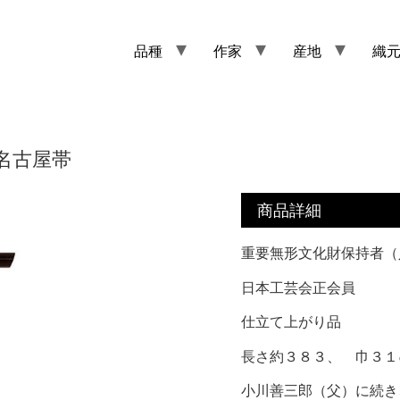
品種
作家
産地
織
名古屋帯
商品詳細
重要無形文化財保持者（
日本工芸会正会員
仕立て上がり品
長さ約３８３、 巾３１
小川善三郎（父）に続き