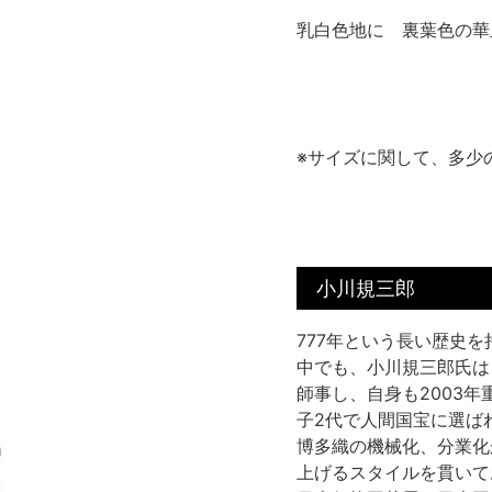
乳白色地に 裏葉色の華
※サイズに関して、多少
小川規三郎
777年という長い歴史
中でも、小川規三郎氏は
師事し、自身も2003
子2代で人間国宝に選ば
博多織の機械化、分業化
上げるスタイルを貫いて