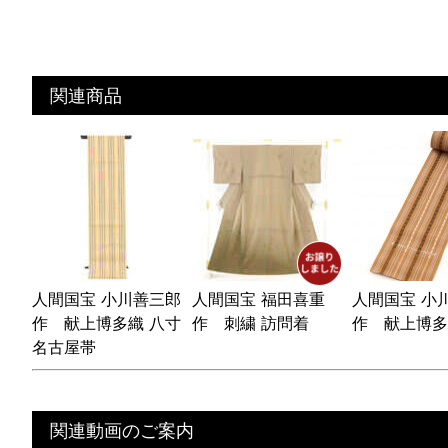
関連商品
人間国宝 小川善三郎
人間国宝 福田喜重
人間国宝 小
作 献上博多織 八寸
作 刺繍 訪問着
作 献上博多
名古屋帯
関連動画のご案内