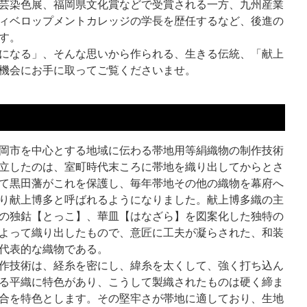
芸染色展、福岡県文化賞などで受賞される一方、九州産業
ィベロップメントカレッジの学長を歴任するなど、後進の
す。
になる」、そんな思いから作られる、生きる伝統、「献上
機会にお手に取ってご覧くださいませ。
岡市を中心とする地域に伝わる帯地用等絹織物の制作技術
立したのは、室町時代末ころに帯地を織り出してからとさ
て黒田藩がこれを保護し、毎年帯地その他の織物を幕府へ
り献上博多と呼ばれるようになりました。献上博多織の主
の独鈷【とっこ】、華皿【はなざら】を図案化した独特の
よって織り出したもので、意匠に工夫が凝らされた、和装
代表的な織物である。
作技術は、経糸を密にし、緯糸を太くして、強く打ち込ん
る平織に特色があり、こうして製織されたものは硬く締ま
合を特色とします。その堅牢さが帯地に適しており、生地