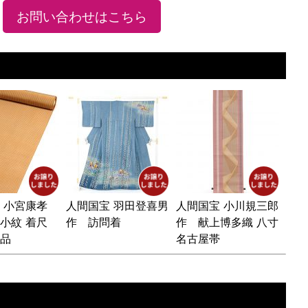
お問い合わせはこちら
 小宮康孝
人間国宝 羽田登喜男
人間国宝 小川規三郎
戸小紋 着尺
作 訪問着
作 献上博多織 八寸
品
名古屋帯