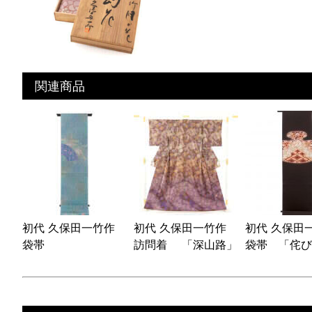
関連商品
初代 久保田一竹作
初代 久保田一竹作
初代 久保
袋帯
訪問着 「深山路」
袋帯 「侘び