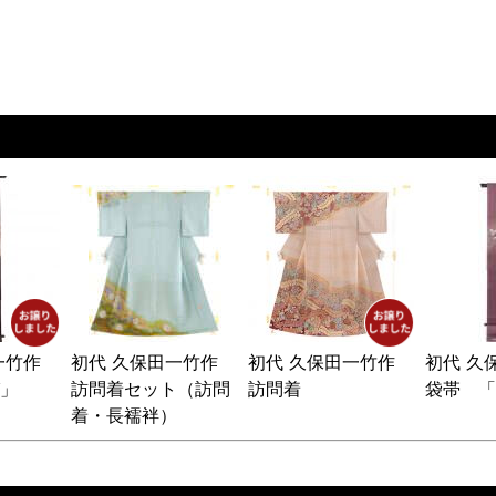
田一竹作
初代 久保田一竹作
初代 久保田一竹作
初代 
」
訪問着セット（訪問
訪問着
袋帯 「
着・長襦袢）