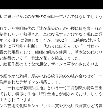
初に思い浮かぶのが初代久保田一竹さんではないでしょう
れていた室町時代の『辻が花染め』の小裂に目を奪われた
制作したいと熱望され、単に復元するだけでなく現代に調
すべく研究に没頭しましたが、1962年、伝統的な辻が花
術的に不可能と判断し、代わりに自分らしい「一竹辻が
貫の代用品として、縮緬の絹糸を使用し、草木染の代わり
と納得のいく「一竹辻が花」を確立しました。
、絵画作品のような大胆なデザインと華やかさにありま
や細やかな刺繍、厚みのある絞り染めの組み合わせが「一
洗練されたデザインを構築します。
、「一竹辻が花特殊生地」という一竹工房別織の特殊三重
ており、特徴は生地に特殊金通しが施されており、しなや
工夫されています。
ンス芸術文化勲章シュヴァリエ賞や文化庁長官賞など各賞