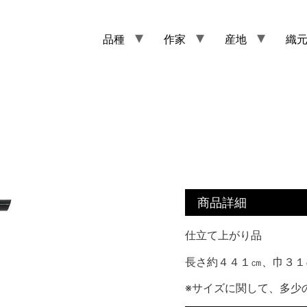
品種
作家
産地
織
商品詳細
仕立て上がり品
長さ約４４１㎝、巾３１
※サイズに関して、多少