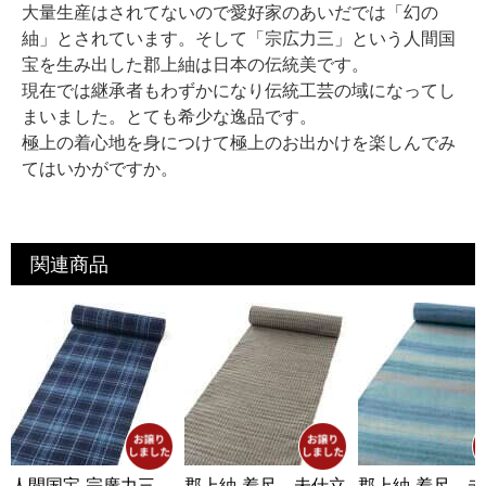
大量生産はされてないので愛好家のあいだでは「幻の
紬」とされています。そして「宗広力三」という人間国
宝を生み出した郡上紬は日本の伝統美です。
現在では継承者もわずかになり伝統工芸の域になってし
まいました。とても希少な逸品です。
極上の着心地を身につけて極上のお出かけを楽しんでみ
てはいかがですか。
関連商品
人間国宝 宗廣力三
郡上紬 着尺 未仕立
郡上紬 着尺 