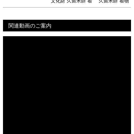
文化財 久留米絣 着
久留米絣 着物
尺 未仕立て品
関連動画のご案内