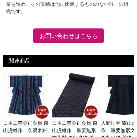
業を進め、その実績は他に比較するもののない唯一の組
織です。
お問い合わせはこちら
関連商品
日本工芸会正会員 森
日本工芸会正会員 森
人間国宝 森山
山虎雄作 久留米絣
山虎雄作 重要無形
作 重要無形文