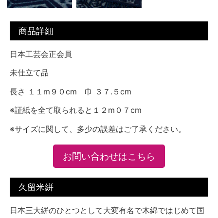
商品詳細
日本工芸会正会員
未仕立て品
長さ １１m９０cm 巾 ３７.５cm
※証紙を全て取られると１２m０７cm
※サイズに関して、多少の誤差はご了承ください。
お問い合わせはこちら
久留米絣
日本三大絣のひとつとして大変有名で木綿ではじめて国