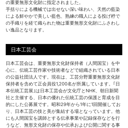
の重要無形文化財に指定されました。
手括りによる機械では出せない深い味わい、天然の藍染
による鮮やかで美しい藍色、熟練の職人による投げ杼で
の手織りを経て織られた物は重要無形文化財にふさわし
い逸品となります。
日本工芸会
日本工芸会は、重要無形文化財保持者（人間国宝）を中
心に、伝統工芸作家や技術者などで組織されている日本
の公益社団法人です。現在は、工芸分野重要無形文化財
保持者を含めて正会員役1,200名が所属しています。｢日
本伝統工芸展｣は日本工芸会が文化庁とNHK、朝日新聞
社と主催する、日本の優れた伝統工芸の保護と育成を目
的にした公募展です。昭和29年から1年に1回開催してお
り、日本工芸の技と美が集結する場となっています。他
にも人間国宝を講師とする伝承事業や記録保存などを行
うなど、無形文化財の保存や伝承および公開に関する事