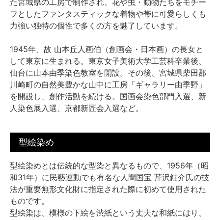
た宮城県の工房で制作され、花や虫・動物たちをモチー
フとしたファンタスティックな着物や帯に可愛らしくも
力強い独特の個性で多くの方を魅了しています。
1945年、故 山本丘人画伯（創画会・日本画）の長女と
して東京に生まれる。東京女子美術大学工芸科卒業後、
仙台に山本由季染色教室を開設。その後、宮城県柴田郡
川崎町の自然美豊かな山中に工房「ギャラリー由季野」
を開設し、創作活動を続ける。国画会染色部門入選、新
人染色展入選、京都新匠会入選など。
型絵染め
型絵染めとは伝統的な型染と異なるもので、1956年（昭
和31年）に民藝運動でも有名な人間国宝 芹沢銈介氏の技
法が重要無形文化財に指定された際に初めて使用された
ものです。
型絵染は、模様の下絵を渋紙という丈夫な和紙にはり、