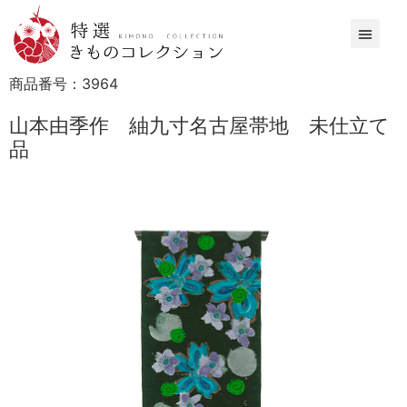
商品番号：
3964
山本由季作 紬九寸名古屋帯地 未仕立て
品