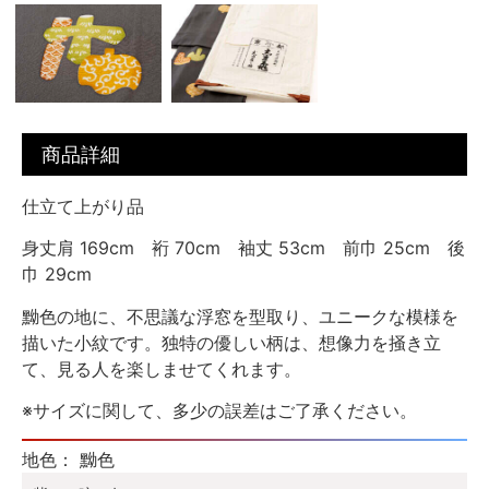
商品詳細
仕立て上がり品
身丈肩 169cm 裄 70cm 袖丈 53cm 前巾 25cm 後
巾 29cm
黝色の地に、不思議な浮窓を型取り、ユニークな模様を
描いた小紋です。独特の優しい柄は、想像力を掻き立
て、見る人を楽しませてくれます。
※サイズに関して、多少の誤差はご了承ください。
地色： 黝色