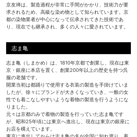
京友禅は、製造過程が非常に手間がかかり、技術力が要
求されるため、高級な染め物として知られています。京
都の染物業者が中心になって伝承されてきた技術であ
り、現在でも継承され、多くの人々に愛されています。
志ま亀
志ま亀（しまかめ）は、1810年京都で創業し、現在は東
京・銀座に本店を置く、創業200年以上の歴史を持つ呉
服の老舗です。
開業当初は都踊りで使用する衣装の製造を手掛けていま
したが、徐々にブランドが大きくなっていき、一般の女
性でも着こなしやすいような着物の製造を行うようにな
りました。
元々は京都のみで着物の製造を行っていた志ま亀です
が、昭和25年頃には東京へ進出し、現在は東京の銀座に
お店を構えています。
東京に進出してからは志ま亀の名が全国に知れ渡り、着