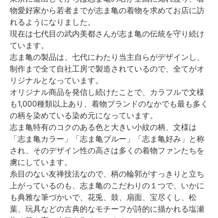
物愛好家から若者までが志ま亀の着物を求めてお店に訪
れるようになりました。
現在は七代目の武内美都さんが志ま亀の伝統を守り続け
ています。
志ま亀の製品は、七代にわたり当主自らがデザインし、
制作まで全て自社工房で製造されているので、全てがオ
リジナルとなっています。
オリジナル商品を発信し続けたことで、カラフルで文様
も1,000種類以上あり、着物ブランドのなかでも最も多く
の柄を染めている染め元になっています。
志ま亀特有のコクのある色と大きい小紋の柄、文様は
「志ま亀カラー」「志ま亀ブルー」「志ま亀好み」と称
され、そのデザイン性の高さは多くの着物ファンたちを
虜にしています。
糸目のない友禅技法なので、柄の輪郭がすっきりと立ち
上がっているのも、志ま亀のこだわりの１つで、いかに
も典雅な筆づかいで、花兎、鼓、扇面、宝尽くし、松
葉、玩具などの古典的なモチーフが詩的に描かれる塩瀬