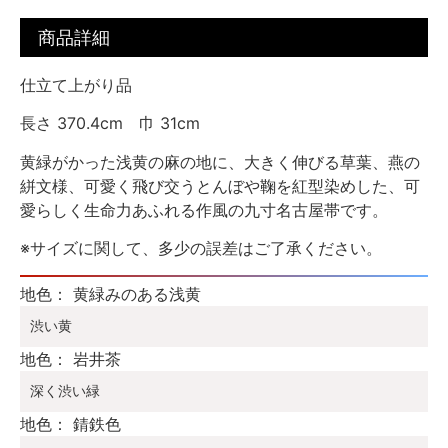
商品詳細
仕立て上がり品
長さ 370.4cm 巾 31cm
黄緑がかった浅黄の麻の地に、大きく伸びる草葉、燕の
絣文様、可愛く飛び交うとんぼや鞠を紅型染めした、可
愛らしく生命力あふれる作風の九寸名古屋帯です。
※サイズに関して、多少の誤差はご了承ください。
地色： 黄緑みのある浅黄
渋い黄
地色： 岩井茶
深く渋い緑
地色： 錆鉄色