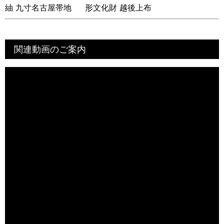
紬 九寸名古屋帯地
形文化財 越後上布
「牡丹文様」 未仕
九寸名古屋帯地
立て品
「カラコンテリギ文
様」 未仕立て品
関連動画のご案内