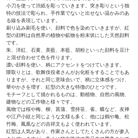
小刀を使って渋紙を彫っていきます。突き彫りという独
特の技法で彫られ、手作業でないと出せない温かみのあ
る線を表現しています。
刷り込み刷毛を使い、顔料で色を染めていきますが、紅
型の顔料は自然界の植物や鉱物を粉末状にした天然顔料
です。
朱、洋紅、石黄、美藍、本藍、胡粉といった顔料を豆汁
と混ぜ合わせて色を作ります。
濃い顔料を使い、柄にアクセントをつけていきます。
隈取りとは、歌舞伎役者さんがお化粧をすることでもあ
りますが、それと同じ意味合いで、柄に立体感をつけ、
華やかさを増す、紅型の大きな特徴のひとつです。
モチーフとして描かれるものは、動植物、自然の風物、
建物などの工作物と様々です。
風物では桜や梅、柳、菖蒲、雪持笹、雀、蝶など、友禅
や江戸小紋と同じような文様も多く、他には鶴や亀、松
竹梅、鳳凰などの吉祥文もよく使われています。
紅型は人気があり、作家さんとしてたくさんの方が参入