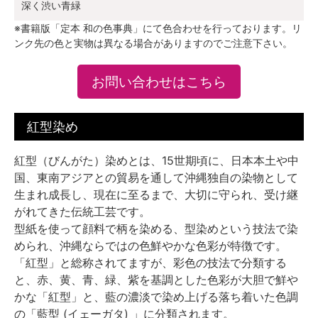
深く渋い青緑
※書籍版「定本 和の色事典」にて色合わせを行っております。リ
ンク先の色と実物は異なる場合がありますのでご注意下さい。
お問い合わせはこちら
紅型染め
紅型（びんがた）染めとは、15世期頃に、日本本土や中
国、東南アジアとの貿易を通して沖縄独自の染物として
生まれ成長し、現在に至るまで、大切に守られ、受け継
がれてきた伝統工芸です。
型紙を使って顔料で柄を染める、型染めという技法で染
められ、沖縄ならではの色鮮やかな色彩が特徴です。
「紅型」と総称されてますが、彩色の技法で分類する
と、赤、黄、青、緑、紫を基調とした色彩が大胆で鮮や
かな「紅型」と、藍の濃淡で染め上げる落ち着いた色調
の「藍型 (イェーガタ) 」に分類されます。