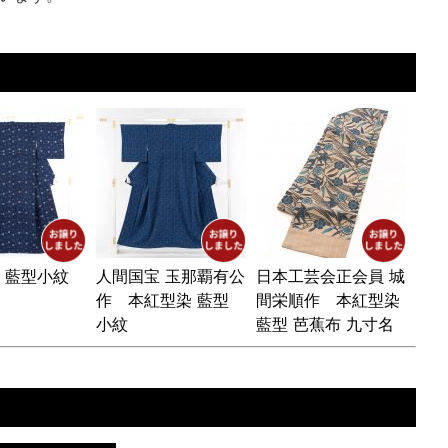
 藍型小紋
人間国宝 玉那覇有公
日本工芸会正会員 城
作 本紅型染 藍型
間栄順作 本紅型染
小紋
藍型 芭蕉布 九寸名
古屋帯