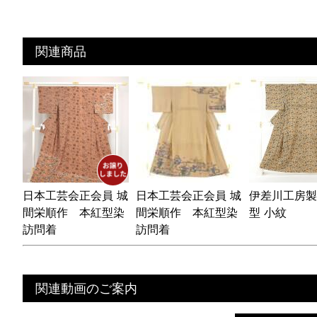
関連商品
日本工芸会正会員 城
日本工芸会正会員 城
伊差川工房製
間栄順作 本紅型染
間栄順作 本紅型染
型 小紋
訪問着
訪問着
関連動画のご案内