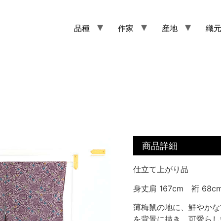
品種
作家
産地
織
商品詳細
仕立て上がり品
身丈肩 167cm 裄 68c
薄梅鼠の地に、鮮やかな
を背景に描き、可愛らし