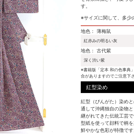
す。
※サイズに関して、多少
地色： 薄梅鼠
紅赤みの明るい灰
地色： 古代紫
深く渋い紫
※書籍版「定本 和の色事典
合がありますのでご注意下
紅型染め
紅型（びんがた）染めと
通して沖縄独自の染物と
継がれてきた伝統工芸で
型紙を使って顔料で柄を
鮮やかな色彩が特徴です