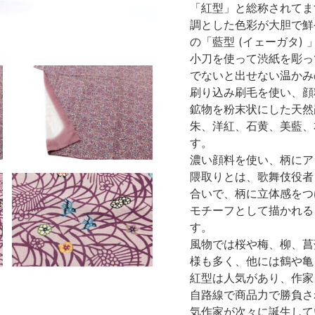
「紅型」と総称されてま
調とした色彩が大胆で鮮
の「藍型 (イェーガタ)
小刀を使って渋紙を彫っ
でないと出せない温かみ
刷り込み刷毛を使い、顔
鉱物を粉末状にした天然
朱、洋紅、石黄、美藍、
す。
濃い顔料を使い、柄にア
隈取りとは、歌舞伎役者
合いで、柄に立体感をつ
モチーフとして描かれる
す。
風物では桜や梅、柳、菖
様も多く、他には鶴や亀
紅型は人気があり、作家
自路線で商品力で勝負さ
気作家が次々に誕生して