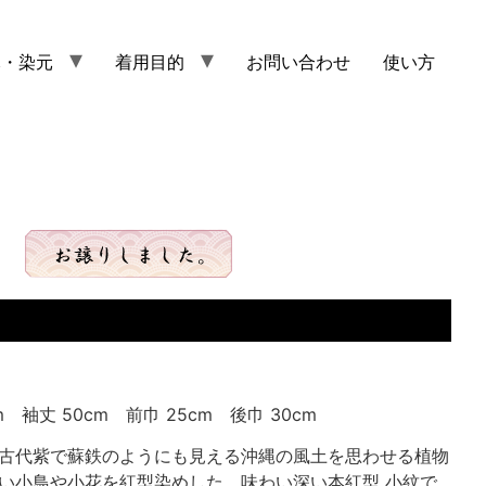
元・染元
着用目的
お問い合わせ
使い方
m 袖丈 50cm 前巾 25cm 後巾 30cm
古代紫で蘇鉄のようにも見える沖縄の風土を思わせる植物
い小鳥や小花を紅型染めした、味わい深い本紅型 小紋で