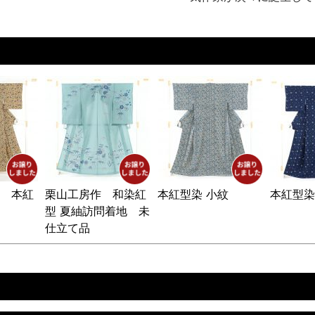
 本紅
栗山工房作 和染紅
本紅型染 小紋
本紅型染
型 夏紬訪問着地 未
仕立て品