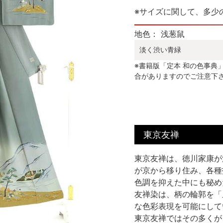
※サイズに関して、多少
地色： 浅葱鼠
淡く渋い青緑
※書籍版「定本 和の色事典
合がありますのでご注意下
東京友禅
東京友禅は、徳川家康が
が京から移り住み、各種
色調を抑えた中にも秘め
友禅染は、柄の輪郭を「
な色彩表現を可能にして
東京友禅ではその多くが