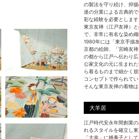
の製法を守り続け、抑揚
達の分業による古典的で
彩な経験を必要とします
東京友禅（江戸友禅）と
で、非常に有名な染め織
1980年には「東京手
京都の絵師、「宮崎友禅
の都から江戸へ伝わり広
公家文化の元に生まれた
ら着るものまで細かく規
コンセプトで作られてい
そんな東京友禅の着物は
大羊居
江戸時代安永年間創業の
れるスタイルを確立し東
「大幸」に婿養子として