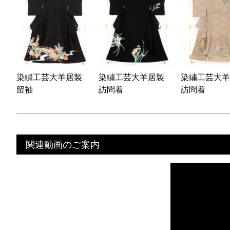
染繍工芸大羊居製
染繍工芸大羊居製
染繍工芸大
留袖
訪問着
訪問着
関連動画のご案内