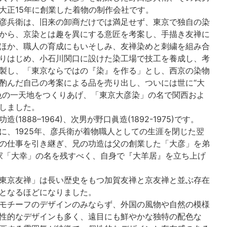
大正15年に創業した着物の制作会社です。
彦兵衛は、旧来の卸商だけでは満足せず、東京で独自の染
から、京染とは趣を異にする意匠を考案し、手描き友禅に
ほか、職人の育成にもいそしみ、友禅染めと刺繍を組み合
りはじめ、小石川関口に設けた染工場で技工を養成し、考
製し、「東京ならではの『染』を作る」とし、西京の染物
酌んだ自己の考案による品を売り出し、ついには世に“大
色の一天地をつくりあげ、「東京大彦染」の名で関西およ
しました。
1888–1964)、次男が野口眞造(1892-1975)です。
に、1925年、彦兵衛が着物職人としての生涯を閉じた翌
の仕事を引き継ぎ、兄の功造は父の創業した「大彦」を弟
家「大幸」の名を残すべく、自身で『大羊居』を立ち上げ
東京友禅」は長い歴史をもつ加賀友禅と京友禅と並ぶ存在
となるほどになりました。
モチーフのデザインのみならず、外国の風物や自然の模様
性的なデザインも多く、遠目にも鮮やかな独特の配色な