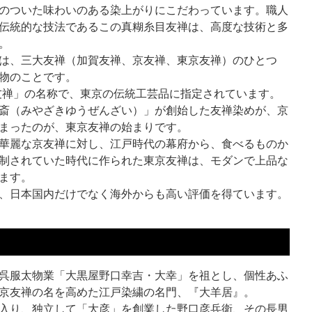
のついた味わいのある染上がりにこだわっています。職人
伝統的な技法であるこの真糊糸目友禅は、高度な技術と多
。
は、三大友禅（加賀友禅、京友禅、東京友禅）のひとつ
物のことです。
描友禅」の名称で、東京の伝統工芸品に指定されています。
斎（みやざきゆうぜんざい）」が創始した友禅染めが、京
まったのが、東京友禅の始まりです。
華麗な京友禅に対し、江戸時代の幕府から、食べるものか
制されていた時代に作られた東京友禅は、モダンで上品な
ます。
、日本国内だけでなく海外からも高い評価を得ています。
呉服太物業「大黒屋野口幸吉・大幸」を祖とし、個性あふ
京友禅の名を高めた江戸染繍の名門、『大羊居』。
入り、独立して「大彦」を創業した野口彦兵衛、その長男