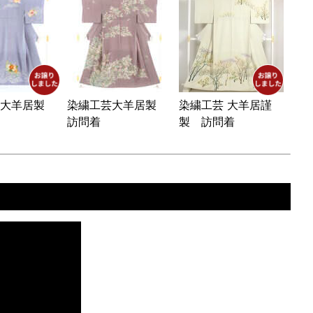
芸大羊居製
染繍工芸大羊居製
染繍工芸 大羊居謹
訪問着
製 訪問着