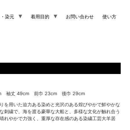
元・染元
着用目的
お問い合わせ
使い方
m 袖丈 49cm 前巾 23cm 後巾 29cm
りを用いた迫力ある染めと光沢のある煌びやかで鮮やかな
な刺繍で、海を渡る豪華な大船と、多様な文化が触れ合う
晴れやかで力強く、重厚な存在感のある染繍工芸大羊居