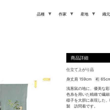
品種
作家
産地
織
商品詳細
仕立て上がり品
身丈肩 159cm 裄 65c
浅葱鼠の地に、優美な彩
色糸を用いた精緻で繊細
様子を大胆に表現した、
製 訪問着です。