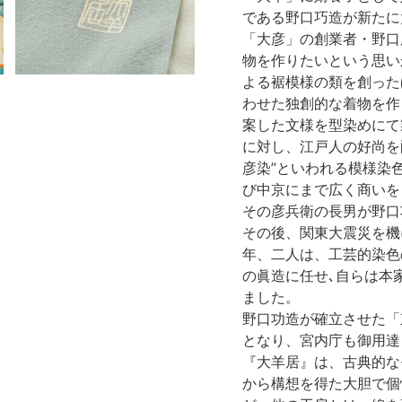
である野口巧造が新たに
「大彦」の創業者・野口
物を作りたいという思い
よる裾模様の類を創った
わせた独創的な着物を作
案した文様を型染めにて
に対し、江戸人の好尚を
彦染”といわれる模様染
び中京にまで広く商いを
その彦兵衛の長男が野口功造(
その後、関東大震災を機
年、二人は、工芸的染色
の眞造に任せ､自らは本
ました。
野口功造が確立させた「
となり、宮内庁も御用達
『大羊居』は、古典的な
から構想を得た大胆で個