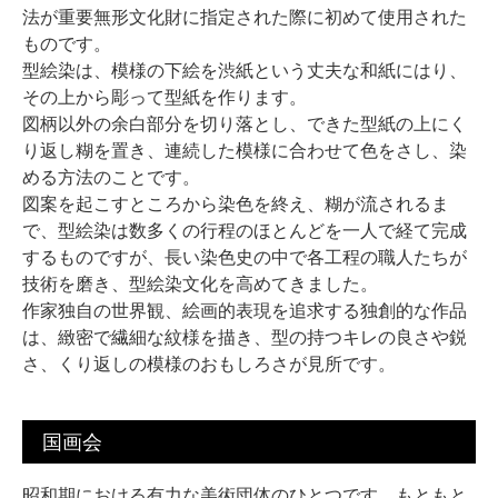
法が重要無形文化財に指定された際に初めて使用された
ものです。
型絵染は、模様の下絵を渋紙という丈夫な和紙にはり、
その上から彫って型紙を作ります。
図柄以外の余白部分を切り落とし、できた型紙の上にく
り返し糊を置き、連続した模様に合わせて色をさし、染
める方法のことです。
図案を起こすところから染色を終え、糊が流されるま
で、型絵染は数多くの行程のほとんどを一人で経て完成
するものですが、長い染色史の中で各工程の職人たちが
技術を磨き、型絵染文化を高めてきました。
作家独自の世界観、絵画的表現を追求する独創的な作品
は、緻密で繊細な紋様を描き、型の持つキレの良さや鋭
さ、くり返しの模様のおもしろさが見所です。
国画会
昭和期における有力な美術団体のひとつです。もともと