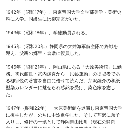
1942年（昭和17年）、東京帝国大学文学部美学・美術史
科に入学。同級生には柳宗玄がいた。
1943年（昭和18年）、学徒動員される。
1945年（昭和20年）静岡県の大井海軍航空隊で終戦を
迎え、父親の郷里・倉敷に復員した。
1946年（昭和21年）、岡山県にある「大原美術館」に勤
務。初代館長・武内潔真から「民藝運動」の提唱者であ
る柳宗悦の著書を自由に借りて読んだ。芹沢銈介の和紙
型染カレンダーに魅せられ感銘を受け、染色家を志し
た。
1947年（昭和22年）、大原美術館を退職し東京帝国大学
に復学したが、のちに中途退学した。そして芹沢に弟子
入りし、修行の一環として静岡県由比町（現在の静岡