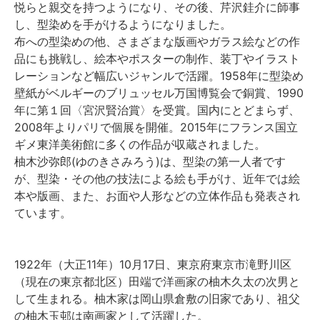
悦らと親交を持つようになり、その後、芹沢銈介に師事
し、型染めを手がけるようになりました。
布への型染めの他、さまざまな版画やガラス絵などの作
品にも挑戦し、絵本やポスターの制作、装丁やイラスト
レーションなど幅広いジャンルで活躍。1958年に型染め
壁紙がベルギーのブリュッセル万国博覧会で銅賞、1990
年に第１回〈宮沢賢治賞〉を受賞。国内にとどまらず、
2008年よりパリで個展を開催。2015年にフランス国立
ギメ東洋美術館に多くの作品が収蔵されました。
柚木沙弥郎(ゆのきさみろう)は、型染の第一人者です
が、型染・その他の技法による絵も手がけ、近年では絵
本や版画、また、お面や人形などの立体作品も発表され
ています。
1922年（大正11年）10月17日、東京府東京市滝野川区
（現在の東京都北区）田端で洋画家の柚木久太の次男と
して生まれる。柚木家は岡山県倉敷の旧家であり、祖父
の柚木玉邨は南画家として活躍した。