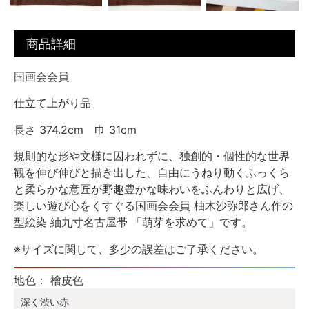
商品詳細
国画会会員
仕立て上がり品
長さ 374.2cm 巾 31cm
規則的な形や文様に囚われずに、独創的・個性的な世界
観を伸び伸びと描き出した、自由にうねり動くふっくら
と柔らかな意匠が野趣豊かな味わいをふんわりと広げ、
楽しい遊び心をくすぐる国画会会員 柚木沙弥郎さん作の
型絵染 紬九寸名古屋帯 「萌芽を求めて」です。
※サイズに関して、多少の誤差はご了承ください。
地色： 檜皮色
深く渋い赤