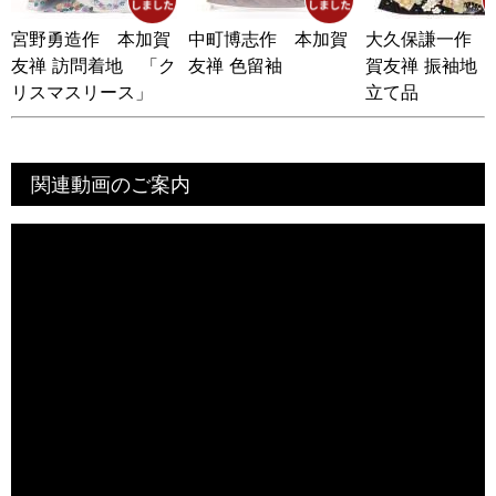
宮野勇造作 本加賀
中町博志作 本加賀
大久保謙一作 
友禅 訪問着地 「ク
友禅 色留袖
賀友禅 振袖地
リスマスリース」
立て品
未仕立て品
関連動画のご案内