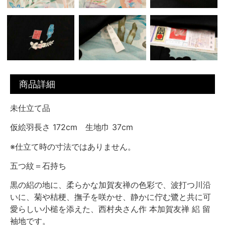
商品詳細
未仕立て品
仮絵羽長さ 172cm 生地巾 37cm
※仕立て時の寸法ではありません。
五つ紋＝石持ち
黒の絽の地に、柔らかな加賀友禅の色彩で、波打つ川沿
いに、菊や桔梗、撫子を咲かせ、静かに佇む鷺と共に可
愛らしい小槌を添えた、西村央さん作 本加賀友禅 絽 留
袖地です。