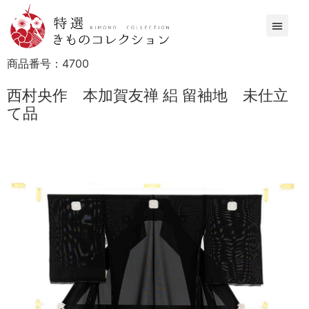
商品番号：
4700
西村央作 本加賀友禅 絽 留袖地 未仕立
て品