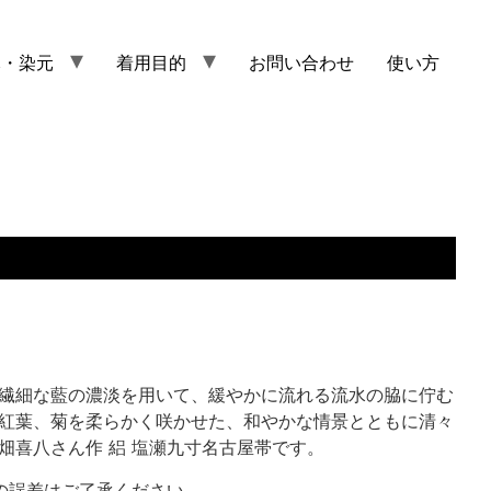
元・染元
着用目的
お問い合わせ
使い方
m
繊細な藍の濃淡を用いて、緩やかに流れる流水の脇に佇む
紅葉、菊を柔らかく咲かせた、和やかな情景とともに清々
畑喜八さん作 絽 塩瀬九寸名古屋帯です。
の誤差はご了承ください。