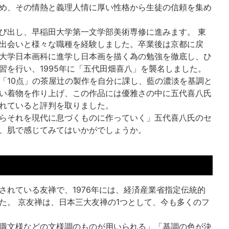
め、その情熱と義理人情に厚い性格から生徒の信頼を集め
び出し、早稲田大学第一文学部美術専修に進みます。 東
出会いと様々な職種を経験しました。卒業後は京都に戻
大学日本画科に進学し日本画を描く為の勉強を徹底し、ひ
習を行い、1995年に「五代田畑喜八」を襲名しました。
「10点」の茶屋辻の製作を自分に課し、藍の濃淡を基調と
い着物を作り上げ、この作品には優雅さの中に五代喜八氏
れていると評判を取りました。
らそれを現代に息づくものに作っていく」五代喜八氏のセ
、肌で感じてみてはいかがでしょうか。
されている友禅で、1976年には、経済産業省指定伝統的
た。 京友禅は、日本三大友禅の1つとして、今も多くのフ
職文様などの文様調のものが用いられる」「基調の色が決