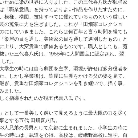
いために染の世界に入りました。この三代喜八氏が勉強家
は「職業意識」を持ってよりよい作品を作りだすために、
、模様、構図、技術すべてに優れているものという厳しい
裳の蒐集に力を注ぎました。これが「田畑家コレクショ
のにしていきました。これらは何百年と言う時間を経ても
「染屋の目を通し、美術家の目を通して選別したもの」と
に上り、大変貴重で価値あるものです。職人としても、蒐
抜いた三代喜八氏は、1955年に人間国宝に認定され、翌
ました。
大学生の時には自ら劇団を主宰、環境が許せば多分役者を
た。しかし卒業後は、染屋に生涯をかける父の姿を見て、
継ぎ、貴重な田畑家コレクションを引き継いで、描く事、
みました。
しく指導されたのが現五代喜八氏です。
」として一番美しく輝いて見えるように最大限の力を尽く
事とする五代 田畑喜八氏。
5年3人兄弟の長男として京都に生まれました。小学生の時に
生の時には、武道を心得、高校は、嵯峨野高校に進学。自