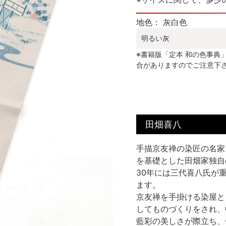
地色： 灰白色
明るい灰
※書籍版「定本 和の色事典
合がありますのでご注意下
田畑喜八
手描京友禅の染匠の名家
を基礎とした田畑家独自
30年には三代喜八氏が
ます。
京友禅を手掛ける染屋と
してものづくりをされ、
藍彩の美しさが際立ち、