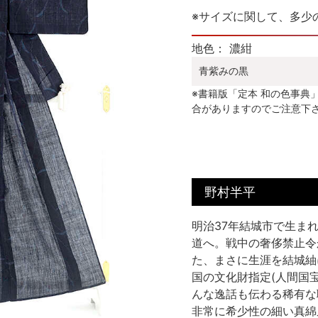
※サイズに関して、多少
地色： 濃紺
青紫みの黒
※書籍版「定本 和の色事典
合がありますのでご注意下
野村半平
明治37年結城市で生ま
道へ。戦中の奢侈禁止令
た、まさに生涯を結城紬
国の文化財指定(人間国
んな逸話も伝わる稀有な
非常に希少性の細い真綿糸