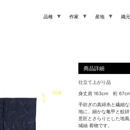
品種
作家
産地
織
商品詳細
仕立て上がり品
身丈肩 163cm 裄 67c
手紡ぎの真綿糸と繊細な
地に、細かな亀甲と蚊絣
意匠とさらりとした地風
城紬 着物です。