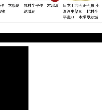
作 本場夏
野村半平作 本場夏
日本工芸会正会員 小
着物
結城紬
倉淳史染め 野村半
平織り 本場夏結城
紬 訪問着地 未仕立
て品