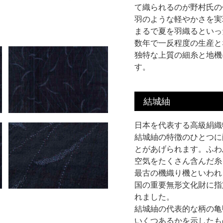
て織られるのが野村氏の
羽のような軽やかさを実
まるで夏を羽織るといっ
数年で一反程度の生産と
独特な上質の細糸と地機
す。
結城紬
日本を代表する高級絹織
結城紬の特徴のひとつに
とがあげられます。ふわ
空気をたくさん含んだ糸
最古の機織り機といわれ
国の重要無形文化財に指
れました。
結城紬の代表的な柄の亀
いくつあるかを示したもの