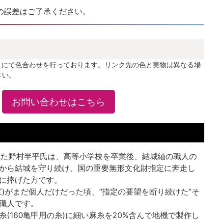
の誤差はご了承ください。
」にて色合わせを行っております。リンク先の色と実物は異なる場
さい。
お問い合わせはこちら
れた野村半平氏は、高等小学校を卒業後、結城紬の職人の
から結城を守り続け、国の重要無形文化財指定に奔走し
に捧げた方です。
宝)がまだ個人だけだった頃、“指定の要望を断り続けた”そ
職人です。
(160亀甲用の糸)に細い麻糸を20%含んで地機で製作し