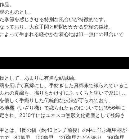
作品。
現のものとし、
た季節を感じさせる特別な風合いが特徴的です。
なっており、大変手間と時間がかかる究極の織物。
によって生まれる軽やかな着心地は唯一無にの風合いで
物として、あまりに有名な結城紬。
繭を広げて真綿にし、手紡ぎした真綿糸で織られているこ
ふわの真綿を、撚りをかけずにふっくらと紡いで糸にし、
を優しく手織りした伝統的な技法が守られており、
る地機（いざり機）で織られたものについては1956年に
定され、2010年にはユネスコ無形文化遺産として登録さ
甲とは、1反の幅（約40センチ前後）の中に並ぶ亀甲柄が
で、80亀甲、100亀甲、120亀甲などがあり、160亀甲