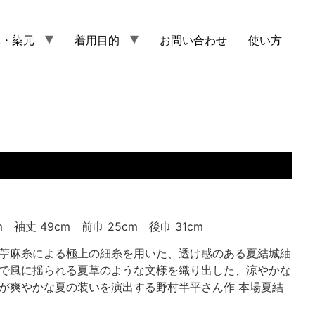
元・染元
着用目的
お問い合わせ
使い方
m 袖丈 49cm 前巾 25cm 後巾 31cm
苧麻糸による極上の細糸を用いた、透け感のある夏結城紬
で風に揺られる夏草のような文様を織り出した、涼やかな
が爽やかな夏の装いを演出する野村半平さん作 本場夏結