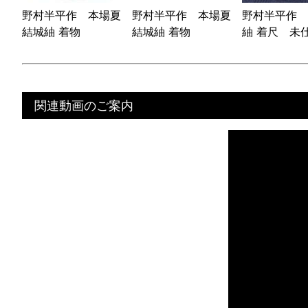
野村半平作 本場夏
野村半平作 本場夏
野村半平作 
結城紬 着物
結城紬 着物
紬 着尺 未
関連動画のご案内