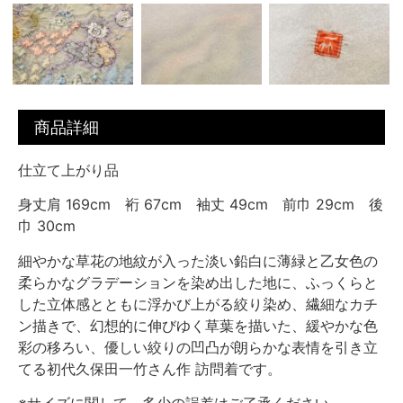
商品詳細
仕立て上がり品
身丈肩 169cm 裄 67cm 袖丈 49cm 前巾 29cm 後
巾 30cm
細やかな草花の地紋が入った淡い鉛白に薄緑と乙女色の
柔らかなグラデーションを染め出した地に、ふっくらと
した立体感とともに浮かび上がる絞り染め、繊細なカチ
ン描きで、幻想的に伸びゆく草葉を描いた、緩やかな色
彩の移ろい、優しい絞りの凹凸が朗らかな表情を引き立
てる初代久保田一竹さん作 訪問着です。
※サイズに関して、多少の誤差はご了承ください。