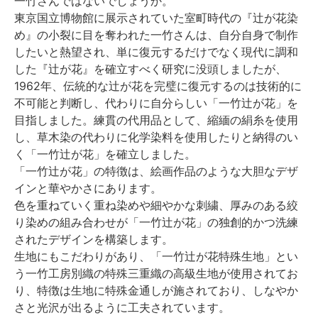
一竹さんではないでしょうか。
東京国立博物館に展示されていた室町時代の『辻が花染
め』の小裂に目を奪われた一竹さんは、自分自身で制作
したいと熱望され、単に復元するだけでなく現代に調和
した『辻が花』を確立すべく研究に没頭しましたが、
1962年、伝統的な辻が花を完璧に復元するのは技術的に
不可能と判断し、代わりに自分らしい「一竹辻が花」を
目指しました。練貫の代用品として、縮緬の絹糸を使用
し、草木染の代わりに化学染料を使用したりと納得のい
く「一竹辻が花」を確立しました。
「一竹辻が花」の特徴は、絵画作品のような大胆なデザ
インと華やかさにあります。
色を重ねていく重ね染めや細やかな刺繍、厚みのある絞
り染めの組み合わせが「一竹辻が花」の独創的かつ洗練
されたデザインを構築します。
生地にもこだわりがあり、「一竹辻が花特殊生地」とい
う一竹工房別織の特殊三重織の高級生地が使用されてお
り、特徴は生地に特殊金通しが施されており、しなやか
さと光沢が出るように工夫されています。