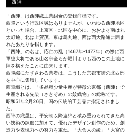
西陣
「西陣」は西陣織工業組合の登録商標です。
西陣という行政区域はありませんが、いわゆる西陣地区
といった場合、上京区・北区を中心に、おおよそ南は丸
太町通、北は上賀茂、東は烏丸通、西は西大路通に囲ま
れたあたりを指します。
「西陣」の名は、応仁の乱（1467年-1477年）の際に西
軍総大将である山名宗全らが堀川よりも西のこの土地に
陣を構えたことに由来します。
西陣織にたずさわる業者は、こうした京都市街の北西部
を中心に集積しています。
西陣織とは、「多品種少量生産が特徴の京都（西陣）で
生産される先染（さきぞめ）の紋織物」の総称です。
昭和51年2月26日、国の伝統的工芸品に指定されまし
た。
西陣の織屋は、平安朝以降連綿と積み重ねられてきた高
い技術の錬磨に加えて、優れたデザイン創作のため、創
造力や表現力への努力を重ね、「大舎人の綾」「大宮の