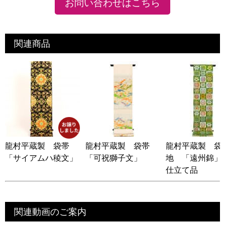
お問い合わせはこちら
関連商品
龍村平蔵製 袋帯
龍村平蔵製 袋帯
龍村平蔵製 袋
「サイアムハ稜文」
「可祝獅子文」
地 「遠州錦」
仕立て品
関連動画のご案内