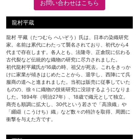
お問い合わせはこちら
龍村平蔵
龍村 平藏（たつむら へいぞう）氏は、日本の染織研究
家。名前は累代にわたって襲名されており、初代から4
代まで存在します。各人とも、法隆寺、正倉院に伝わる
古代裂など伝統的な織物の研究に尽力されました。
初代龍村平藏氏が16歳の時、祖父が死去。これをきっか
けに家業が傾きはじめたことから、退学し、西陣にて呉
服商の道へと進まれました。当初は販売に従事していた
ものの、徐々に織物の技術研究に没頭するようになりま
した。1894年（明治27年）、18歳で織元として独立。
商売も順調に拡大し、30代という若さで「高浪織」や
「纐纈（こうけち）織」など数々の特許を取得、周囲に
衝撃を与えた方です。