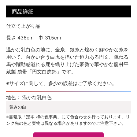
商品詳細
仕立て上がり品
長さ 436cm 巾 31.5cm
温かな乳白色の地に、金糸、銀糸と煌めく鮮やかな糸を
用いて、向かい合う白虎を描いた迫力ある円文、跳ねる
馬や躍動感溢れる鹿を織り上げた豪勢で華やかな龍村平
蔵製 袋帯「円文白虎錦」です。
※サイズに関して、多少の誤差はご了承ください。
地色： 温かな乳白色
黄みの白
※書籍版「定本 和の色事典」にて色合わせを行っております。リ
ンク先の色と実物は異なる場合がありますのでご注意下さい。