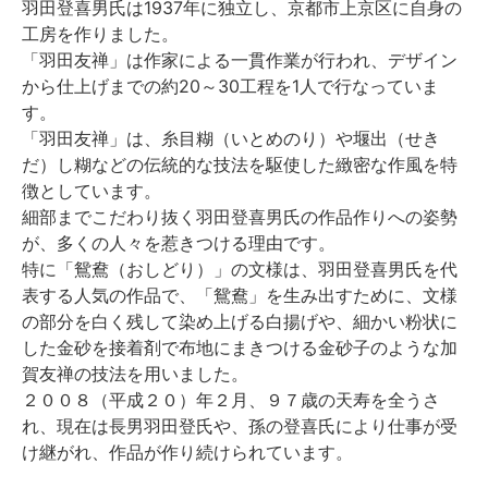
羽田登喜男氏は1937年に独立し、京都市上京区に自身の
工房を作りました。
「羽田友禅」は作家による一貫作業が行われ、デザイン
から仕上げまでの約20～30工程を1人で行なっていま
す。
「羽田友禅」は、糸目糊（いとめのり）や堰出（せき
だ）し糊などの伝統的な技法を駆使した緻密な作風を特
徴としています。
細部までこだわり抜く羽田登喜男氏の作品作りへの姿勢
が、多くの人々を惹きつける理由です。
特に「鴛鴦（おしどり）」の文様は、羽田登喜男氏を代
表する人気の作品で、「鴛鴦」を生み出すために、文様
の部分を白く残して染め上げる白揚げや、細かい粉状に
した金砂を接着剤で布地にまきつける金砂子のような加
賀友禅の技法を用いました。
２００８（平成２０）年２月、９７歳の天寿を全うさ
れ、現在は長男羽田登氏や、孫の登喜氏により仕事が受
け継がれ、作品が作り続けられています。