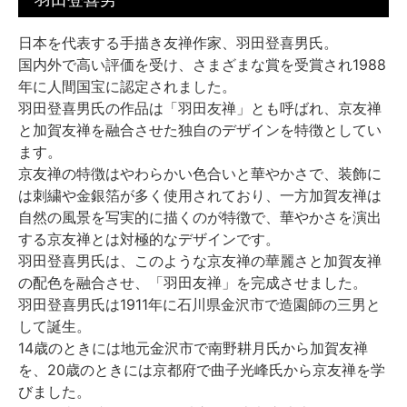
日本を代表する手描き友禅作家、羽田登喜男氏。
国内外で高い評価を受け、さまざまな賞を受賞され1988
年に人間国宝に認定されました。
羽田登喜男氏の作品は「羽田友禅」とも呼ばれ、京友禅
と加賀友禅を融合させた独自のデザインを特徴としてい
ます。
京友禅の特徴はやわらかい色合いと華やかさで、装飾に
は刺繍や金銀箔が多く使用されており、一方加賀友禅は
自然の風景を写実的に描くのが特徴で、華やかさを演出
する京友禅とは対極的なデザインです。
羽田登喜男氏は、このような京友禅の華麗さと加賀友禅
の配色を融合させ、「羽田友禅」を完成させました。
羽田登喜男氏は1911年に石川県金沢市で造園師の三男と
して誕生。
14歳のときには地元金沢市で南野耕月氏から加賀友禅
を、20歳のときには京都府で曲子光峰氏から京友禅を学
びました。