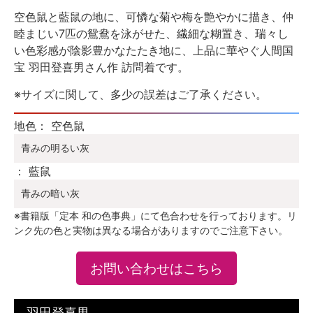
空色鼠と藍鼠の地に、可憐な菊や梅を艶やかに描き、仲
睦まじい7匹の鴛鴦を泳がせた、繊細な糊置き、瑞々し
い色彩感が陰影豊かなたたき地に、上品に華やぐ人間国
宝 羽田登喜男さん作 訪問着です。
※サイズに関して、多少の誤差はご了承ください。
地色： 空色鼠
青みの明るい灰
： 藍鼠
青みの暗い灰
※書籍版「定本 和の色事典」にて色合わせを行っております。リ
ンク先の色と実物は異なる場合がありますのでご注意下さい。
お問い合わせはこちら
羽田登喜男