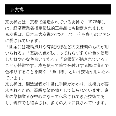
京友禅
京友禅とは、京都で製造されている友禅で、1976年に
は、経済産業省指定伝統的工芸品にも指定されました。
京友禅は、日本三大友禅の1つとして、今も多くのファン
に愛されています。
「図案には花鳥風月や有職文様などの文様調のものが用
いられる」「基調の色が決まっておらず多くの色を使用
した鮮やかな色合いである」「金銀箔が施されている」
ことが特徴です。糊を使って筆で色付けする際に滲んで
色移りすることを防ぐ 「糸目糊」という技術が用いられ
ています。
京友禅は、製造過程が非常に手間がかかり、技術力が要
求されるため、高級な染め物として知られています。京
都の染物業者が中心になって伝承されてきた技術であ
り、現在でも継承され、多くの人々に愛されています。