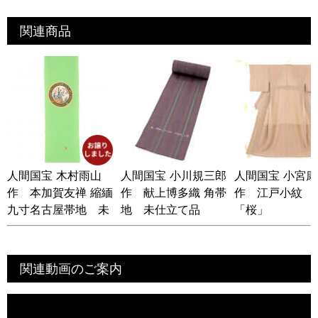
関連商品
人間国宝 木村雨山
人間国宝 小川規三郎
人間国宝 小宮
作 本加賀友禅 縮緬
作 献上博多織 角帯
作 江戸小紋
九寸名古屋帯地 未
地 未仕立て品
「桜」
仕立て品
関連動画のご案内