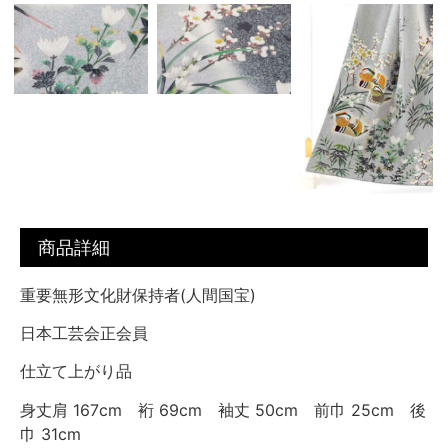
商品詳細
重要無形文化財保持者(人間国宝)
日本工芸会正会員
仕立て上がり品
身丈肩 167cm 裄 69cm 袖丈 50cm 前巾 25cm 後
巾 31cm