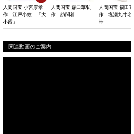
人間国宝 小宮康孝
人間国宝 森口華弘
人間国宝 福田
作 江戸小紋 「大
作 訪問着
作 塩瀬九寸名
小霰」
帯
関連動画のご案内