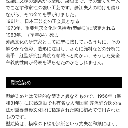
絵染は文様の創案から型彫、染色まで、その全てを一人
でこなす作家性の強い工芸です。静江夫人の助けを借り
ながら、その全てを手がけました。
1961年、日本工芸会の正会員となる
1973年、重要無形文化財保持者(型絵染)に認定される
1983年、（享年84）死去
沖縄文化の研究家として紅型に接しているうちに、その
鮮やかな色彩、造形に注目し、さらに顔料などの分析に
着手、紅型研究は高度な領域へと向かい、そうした完全
主義的性向が発表を遅らせたのかもしれません。
型絵染め
型絵染めとは伝統的な型染と異なるもので、1956年（昭
和31年）に民藝運動でも有名な人間国宝 芹沢銈介氏の技
法が重要無形文化財に指定された際に初めて使用された
ものです。
型絵染は、模様の下絵を渋紙という丈夫な和紙にはり、