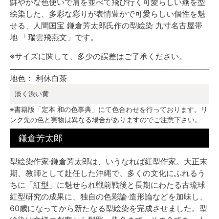
鮮やかな色使いで肩を並べて飛び行く可愛らしい燕を型
絵染した、多彩な彩りが表情豊かで可愛らしい個性を魅
せる、人間国宝 鎌倉芳太郎氏作の型絵染 九寸名古屋帯
地 「瑞雲飛燕文」です。
※サイズに関して、多少の誤差はご了承ください。
地色： 利休白茶
淡く渋い黄
※書籍版「定本 和の色事典」にて色合わせを行っております。リ
ンク先の色と実物は異なる場合がありますのでご注意下さい。
鎌倉芳太郎
型絵染作家·鎌倉芳太郎は、いうなれば紅型作家。大正末
期、教師として赴任した沖縄で、多くの文化にふれるう
ちに「紅型」に魅せられ戦前戦後と長期にわたる古琉球
紅型研究の成果に、独自の色彩論·造形論などを加味し、
60歳になってから新たなる型絵染を完成させました。型