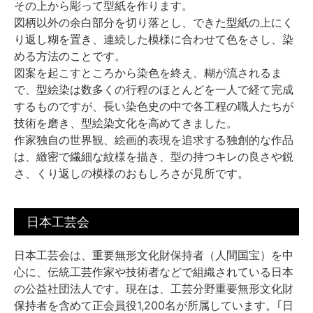
その上から彫って型紙を作ります。
図柄以外の余白部分を切り落とし、できた型紙の上にく
り返し糊を置き、連続した模様に合わせて色をさし、染
める方法のことです。
図案を起こすところから染色を終え、糊が流されるま
で、型絵染は数多くの行程のほとんどを一人で経て完成
するものですが、長い染色史の中で各工程の職人たちが
技術を磨き、型絵染文化を高めてきました。
作家独自の世界観、絵画的表現を追求する独創的な作品
は、緻密で繊細な紋様を描き、型の持つキレの良さや鋭
さ、くり返しの模様のおもしろさが見所です。
日本工芸会
日本工芸会は、重要無形文化財保持者（人間国宝）を中
心に、伝統工芸作家や技術者などで組織されている日本
の公益社団法人です。現在は、工芸分野重要無形文化財
保持者を含めて正会員役1,200名が所属しています。｢日