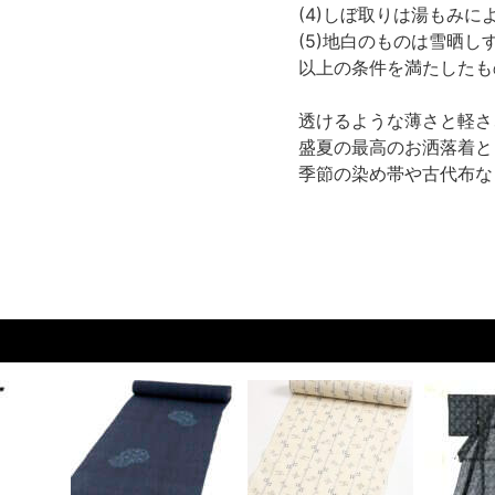
(4)しぼ取りは湯もみに
(5)地白のものは雪晒し
以上の条件を満たしたも
透けるような薄さと軽さ
盛夏の最高のお洒落着と
季節の染め帯や古代布な