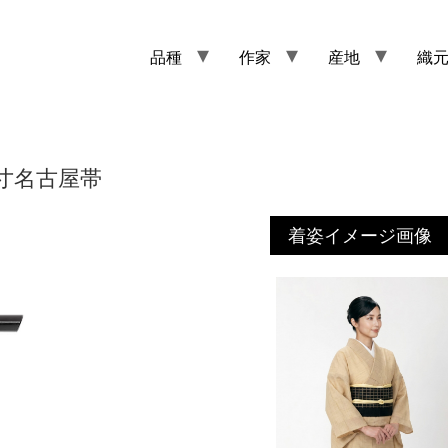
品種
作家
産地
織
寸名古屋帯
着姿イメージ画像