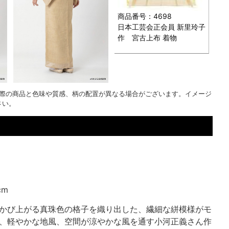
商品番号：4698
日本工芸会正会員 新里玲子
作 宮古上布 着物
実際の商品と色味や質感、柄の配置が異なる場合がございます。イメージ
さい。
cm
かび上がる真珠色の格子を織り出した、繊細な絣模様がモ
、軽やかな地風、空間が涼やかな風を通す小河正義さん作