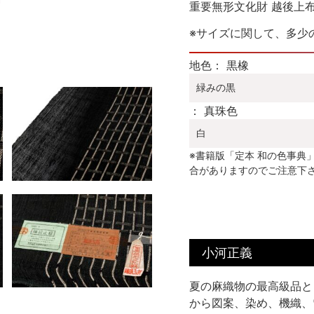
重要無形文化財 越後上
※サイズに関して、多少
地色： 黒橡
緑みの黒
： 真珠色
白
※書籍版「定本 和の色事典
合がありますのでご注意下
小河正義
夏の麻織物の最高級品と
から図案、染め、機織、