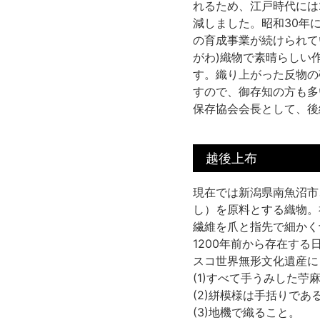
れるため、江戸時代には
減しました。昭和30年
の育成事業が続けられて
がわ)織物で素晴らしい
す。織り上がった反物の
すので、御存知の方も多
保存協会会長として、後
越後上布
現在では新潟県南魚沼市
し）を原料とする織物。
繊維を爪と指先で細かく
1200年前から存在す
スコ世界無形文化遺産に
(1)すべて手うみした苧
(2)絣模様は手括りであ
(3)地機で織ること。