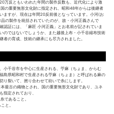
20万反ともいわれた年間の製作反数も、近代化により激
に国の重要無形文化財に指定され、昭和48年からは後継者
いますが、現在は年間20反前後となっています。小河(お
作品の製作を統括されていたのが、故・小河正義さんで
確認証には、「麻匠 小河正義」とお名前が記されていま
いのではないでしょうか、また越後上布・小千谷縮布技術
継者の育成、技術の継承にも尽力されました。
、小千谷市を中心に生産される、苧麻（ちょま、からむ
福島県昭和村で生産される苧麻（ちょま）と呼ばれる麻の
切り裂いて、撚り合わせて紡いで糸にします。
る日本最古の織物とされ、国の重要無形文化財であり、ユネ
も指定されており、
麻糸であること。
ること。