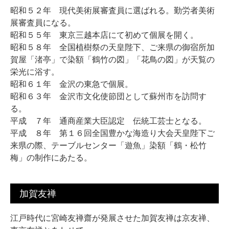
昭和５２年 現代美術展審査員に選ばれる。勤労者美術
展審査員になる。
昭和５５年 東京三越本店にて初めて個展を開く。
昭和５８年 全国植樹祭の天皇陛下、ご来県の御宿所加
賀屋「渚亭」で染額「鶴竹の図」「花鳥の図」が天覧の
栄光に浴す。
昭和６１年 金沢の東急で個展。
昭和６３年 金沢市文化使節団として蘇州市を訪問す
る。
平成 ７年 通商産業大臣認定 伝統工芸士となる。
平成 ８年 第１６回全国豊かな海造り大会天皇陛下ご
来県の際、テーブルセンター「遊魚」染額「鶴・松竹
梅」の制作にあたる。
加賀友禅
江戸時代に宮崎友禅齋が発展させた加賀友禅は京友禅、