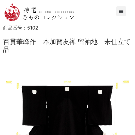
商品番号：
5102
百貫華峰作 本加賀友禅 留袖地 未仕立て
品