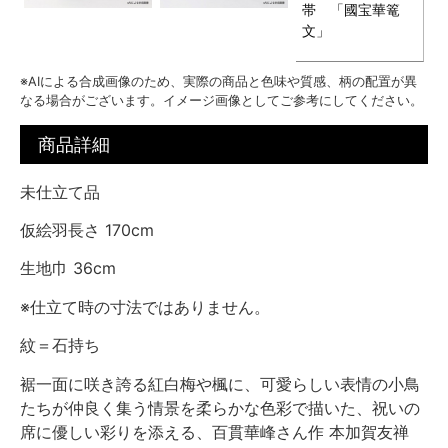
帯 「國宝華篭
文」
※AIによる合成画像のため、実際の商品と色味や質感、柄の配置が異
なる場合がございます。イメージ画像としてご参考にしてください。
商品詳細
未仕立て品
仮絵羽長さ 170cm
生地巾 36cm
※仕立て時の寸法ではありません。
紋＝石持ち
裾一面に咲き誇る紅白梅や楓に、可愛らしい表情の小鳥
たちが仲良く集う情景を柔らかな色彩で描いた、祝いの
席に優しい彩りを添える、百貫華峰さん作 本加賀友禅