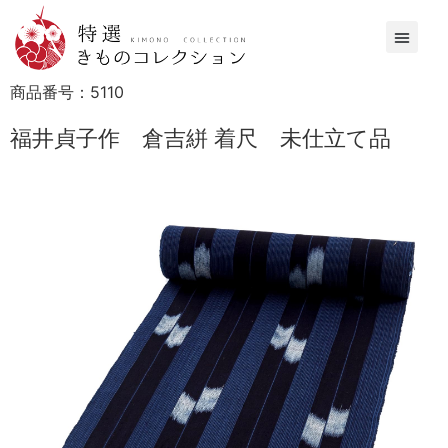
商品番号：
5110
福井貞子作 倉吉絣 着尺 未仕立て品