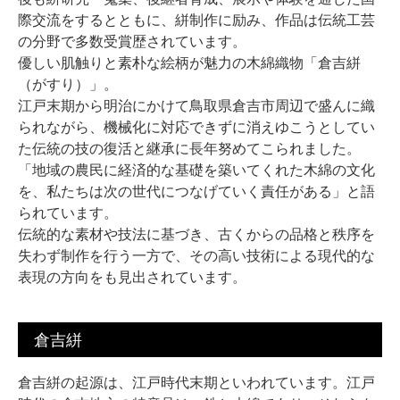
際交流をするとともに、絣制作に励み、作品は伝統工芸
の分野で多数受賞歴されています。
優しい肌触りと素朴な絵柄が魅力の木綿織物「倉吉絣
（がすり）」。
江戸末期から明治にかけて鳥取県倉吉市周辺で盛んに織
られながら、機械化に対応できずに消えゆこうとしてい
た伝統の技の復活と継承に長年努めてこられました。
「地域の農民に経済的な基礎を築いてくれた木綿の文化
を、私たちは次の世代につなげていく責任がある」と語
られています。
伝統的な素材や技法に基づき、古くからの品格と秩序を
失わず制作を行う一方で、その高い技術による現代的な
表現の方向をも見出されています。
倉吉絣
倉吉絣の起源は、江戸時代末期といわれています。江戸