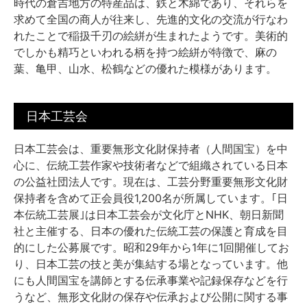
時代の倉吉地方の特産品は、鉄と木綿であり、それらを
求めて全国の商人が往来し、先進的文化の交流が行なわ
れたことで稲扱千刃の絵絣が生まれたようです。美術的
でしかも精巧といわれる柄を持つ絵絣が特徴で、麻の
葉、亀甲、山水、松鶴などの優れた模様があります。
日本工芸会
日本工芸会は、重要無形文化財保持者（人間国宝）を中
心に、伝統工芸作家や技術者などで組織されている日本
の公益社団法人です。現在は、工芸分野重要無形文化財
保持者を含めて正会員役1,200名が所属しています。｢日
本伝統工芸展｣は日本工芸会が文化庁とNHK、朝日新聞
社と主催する、日本の優れた伝統工芸の保護と育成を目
的にした公募展です。昭和29年から1年に1回開催してお
り、日本工芸の技と美が集結する場となっています。他
にも人間国宝を講師とする伝承事業や記録保存などを行
うなど、無形文化財の保存や伝承および公開に関する事