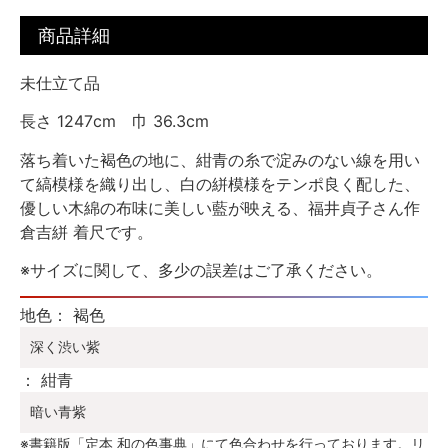
商品詳細
未仕立て品
長さ 1247cm 巾 36.3cm
落ち着いた褐色の地に、紺青の糸で淀みのない線を用い
て縞模様を織り出し、白の絣模様をテンポ良く配した、
優しい木綿の布味に美しい藍が映える、福井貞子さん作
倉吉絣 着尺です。
※サイズに関して、多少の誤差はご了承ください。
地色： 褐色
深く渋い紫
： 紺青
暗い青紫
※書籍版「定本 和の色事典」にて色合わせを行っております。リ