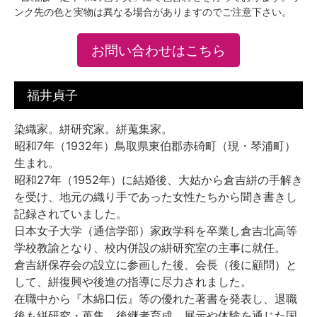
ンク先の色と実物は異なる場合がありますのでご注意下さい。
お問い合わせはこちら
福井貞子
染織家。絣研究家。絣蒐集家。
昭和7年（1932年）鳥取県東伯郡赤碕町（現・琴浦町）
生まれ。
昭和27年（1952年）に結婚後、大姑から倉吉絣の手解き
を受け、地元の織り手であった女性たちから聞き書きし
記録されていました。
日本女子大学（通信学部）家政学科を卒業し倉吉北高等
学校教諭となり、校内併設の絣研究室の主事に就任。
倉吉絣保存会の設立に参画した後、会長（後に顧問）と
して、絣復興や後進の指導に尽力されました。
在職中から『木綿口伝』等の優れた著書を発表し、退職
後も絣研究・蒐集、後継者育成、展示や体験を通じた国