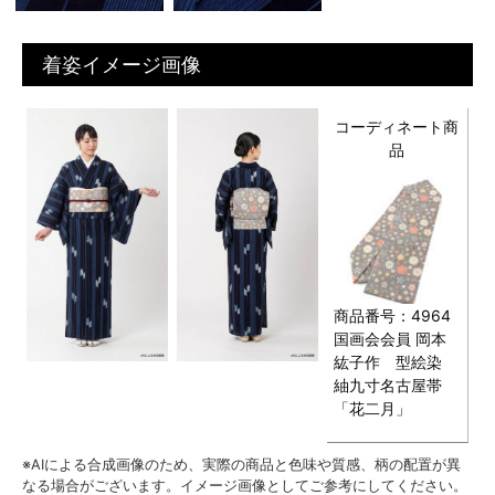
着姿イメージ画像
コーディネート商
品
商品番号：4964
国画会会員 岡本
紘子作 型絵染
紬九寸名古屋帯
「花二月」
※AIによる合成画像のため、実際の商品と色味や質感、柄の配置が異
なる場合がございます。イメージ画像としてご参考にしてください。