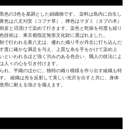
黒色の3色を基調とした絹織物です。 染料は島内に自生し
黄色は八丈刈安（コブナ草）、樺色はマダミ（タブの木）
樹皮と沼浸けで染めて行きます。染色と乾燥を何度も繰り
色技術は、東京都指定無形文化財に選ばれました。
制で行われる黄八丈は、優れた織り手が丹念に打ち込んだ
す度に確かな満足を与え、上質な糸を手をかけて染め上
いといわれるほど強く渋みのある色合い、職人の技法によ
は人々の心を引き付けます。
られ、平織のほかに、独特の織り模様を作り出す綾織も特
す。 綾織は光を反射して美しい光沢を出すと共に、身体
使用に耐える強さを備えます。