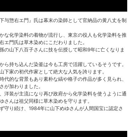
下与惣右エ門』氏は幕末の染師として官納品の黄八丈を制
かな化学染料の着物が流行し、東京の役人も化学染料を推
右エ門氏は草木染めにこだわりました。
孫の山下八百子さんに技を伝授して昭和9年に亡くなりま
から持ち込んだ染釜は今も工房で活躍しているそうです。
山下家の初代作家として絶大な人気を誇ります。
時代的な背景もあり素朴な縞や格子の作品が多く見られ、
さが加わりました。
、洋装が主流になり再び政府から化学染料を使うように通
ゆさんは祖父同様に草木染めを守ります。
ず守り続け、1984年に山下めゆさんが人間国宝に認定さ