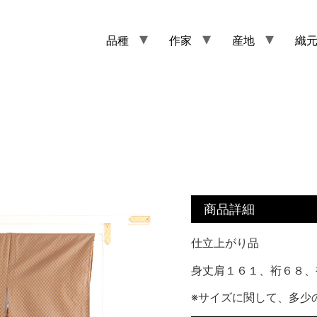
品種
作家
産地
織
商品詳細
仕立上がり品
身丈肩１６１、裄６８、
※サイズに関して、多少