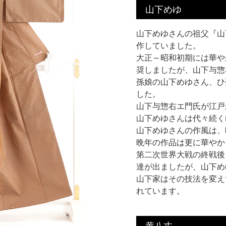
山下めゆ
山下めゆさんの祖父『山
作していました。
大正～昭和初期には華や
奨しましたが、山下与惣
孫娘の山下めゆさん、ひ
した。
山下与惣右エ門氏が江戸
山下めゆさんは代々続く
山下めゆさんの作風は、
晩年の作品は更に華やか
第二次世界大戦の終戦後
達が出ましたが、山下め
山下家はその技法を変え
れています。
黄八丈