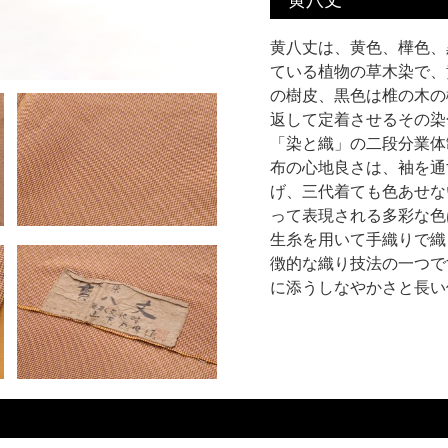
黄八丈は、黄色、樺色、
ている植物の草木染で、
の樹皮、黒色は椎の木の
返して定着させるその染
「染と織」の二段分業体
布の心地良さは、袖を通
げ、三代着ても色あせな
って表現される多彩な色
生糸を用いて手織りで織
徴的な織り技法の一つで
に添うしなやかさと長い