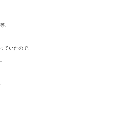
等、
っていたので、
。
、