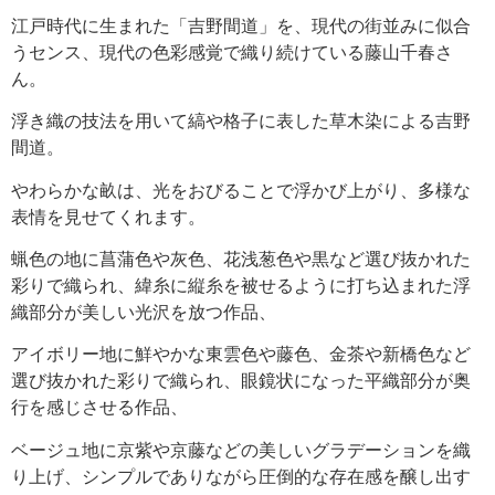
江戸時代に生まれた「吉野間道」を、現代の街並みに似合
うセンス、現代の色彩感覚で織り続けている藤山千春さ
ん。
浮き織の技法を用いて縞や格子に表した草木染による吉野
間道。
やわらかな畝は、光をおびることで浮かび上がり、多様な
表情を見せてくれます。
蝋色の地に菖蒲色や灰色、花浅葱色や黒など選び抜かれた
彩りで織られ、緯糸に縦糸を被せるように打ち込まれた浮
織部分が美しい光沢を放つ作品、
アイボリー地に鮮やかな東雲色や藤色、金茶や新橋色など
選び抜かれた彩りで織られ、眼鏡状になった平織部分が奥
行を感じさせる作品、
ベージュ地に京紫や京藤などの美しいグラデーションを織
り上げ、シンプルでありながら圧倒的な存在感を醸し出す