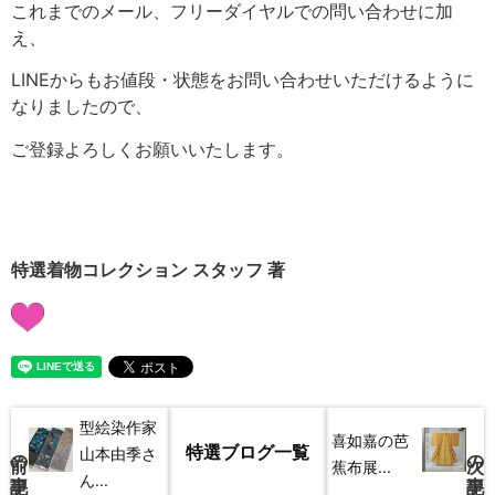
これまでのメール、フリーダイヤルでの問い合わせに加
え、
LINEからもお値段・状態をお問い合わせいただけるように
なりましたので、
ご登録よろしくお願いいたします。
※藤山千春作 九寸名古屋帯地 「吉野間道」
（蝋色の地に菖蒲色や灰色）
は販売済みとなりました。
特選着物コレクション スタッフ 著
型絵染作家
喜如嘉の芭
前の記事
特選ブログ一覧
次の記事
山本由季さ
蕉布展...
ん...