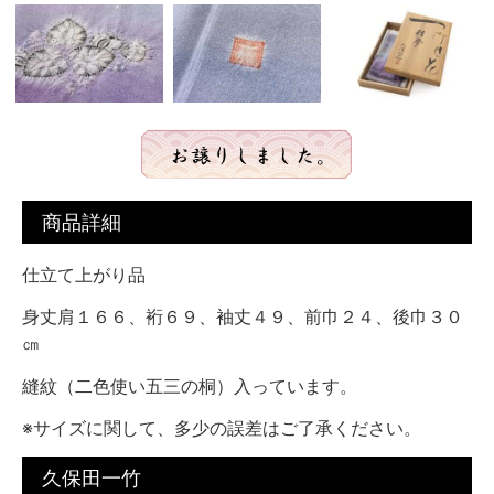
商品詳細
仕立て上がり品
身丈肩１６６、裄６９、袖丈４９、前巾２４、後巾３０
㎝
縫紋（二色使い五三の桐）入っています。
※サイズに関して、多少の誤差はご了承ください。
久保田一竹