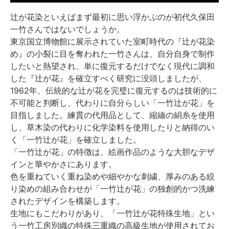
辻が花染といえばまず最初に思い浮かぶのが初代久保田
一竹さんではないでしょうか。
東京国立博物館に展示されていた室町時代の『辻が花染
め』の小裂に目を奪われた一竹さんは、自分自身で制作
したいと熱望され、単に復元するだけでなく現代に調和
した『辻が花』を確立すべく研究に没頭しましたが、
1962年、伝統的な辻が花を完璧に復元するのは技術的に
不可能と判断し、代わりに自分らしい「一竹辻が花」を
目指しました。練貫の代用品として、縮緬の絹糸を使用
し、草木染の代わりに化学染料を使用したりと納得のい
く「一竹辻が花」を確立しました。
「一竹辻が花」の特徴は、絵画作品のような大胆なデザ
インと華やかさにあります。
色を重ねていく重ね染めや細やかな刺繍、厚みのある絞
り染めの組み合わせが「一竹辻が花」の独創的かつ洗練
されたデザインを構築します。
生地にもこだわりがあり、「一竹辻が花特殊生地」とい
う一竹工房別織の特殊三重織の高級生地が使用されてお