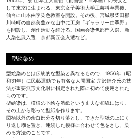
1945年、故 山本丘人画伯（創画会・日本画）の長女と
して東京に生まれる。東京女子美術大学工芸科卒業後、
仙台に山本由季染色教室を開設。その後、宮城県柴田郡
川崎町の自然美豊かな山中に工房「ギャラリー由季野」
を開設し、創作活動を続ける。国画会染色部門入選、新
人染色展入選、京都新匠会入選など。
型絵染め
型絵染めとは伝統的な型染と異なるもので、1956年（昭
和31年）に民藝運動でも有名な人間国宝 芹沢銈介氏の技
法が重要無形文化財に指定された際に初めて使用された
ものです。
型絵染は、模様の下絵を渋紙という丈夫な和紙にはり、
その上から彫って型紙を作ります。
図柄以外の余白部分を切り落とし、できた型紙の上にく
り返し糊を置き、連続した模様に合わせて色をさし、染
める方法のことです。