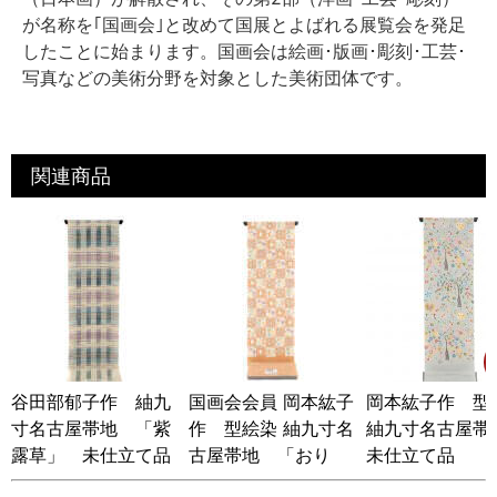
が名称を｢国画会｣と改めて国展とよばれる展覧会を発足
したことに始まります。国画会は絵画･版画･彫刻･工芸･
写真などの美術分野を対象とした美術団体です。
関連商品
谷田部郁子作 紬九
国画会会員 岡本紘子
岡本紘子作 型
寸名古屋帯地 「紫
作 型絵染 紬九寸名
紬九寸名古屋
露草」 未仕立て品
古屋帯地 「おり
未仕立て品
紙」 未仕立て品