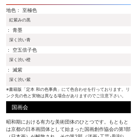
地色： 至極色
紅紫みの黒
： 青墨
深く渋い青
： 空五倍子色
深く渋い橙
： 滅紫
深く渋い紫
※書籍版「定本 和の色事典」にて色合わせを行っております。リ
ンク先の色と実物は異なる場合がありますのでご注意下さい。
国画会
昭和期における有力な美術団体のひとつです。もともと
は京都の日本画団体として始まった国画創作協会の第1部
（日本画）が解散され、その第2部（洋画･工芸･彫刻）