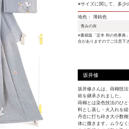
※サイズに関して、多少
地色： 薄鈍色
青みの灰
※書籍版「定本 和の色事典
合がありますのでご注意下
坂井修
坂井修さんは、蒔糊技法
術を継承されました。
蒔糊とは染色技法のひと
料とし蒸し・火入れを繰
丹念に打ち砕き大小数種
体に撒きます。ムラなく