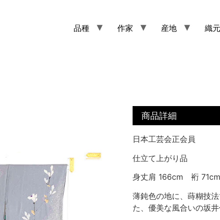
品種
作家
産地
織
商品詳細
日本工芸会正会員
仕立て上がり品
身丈肩 166cm 裄 71c
薄鈍色の地に、蒔糊技法
た、優美な風合いの坂井