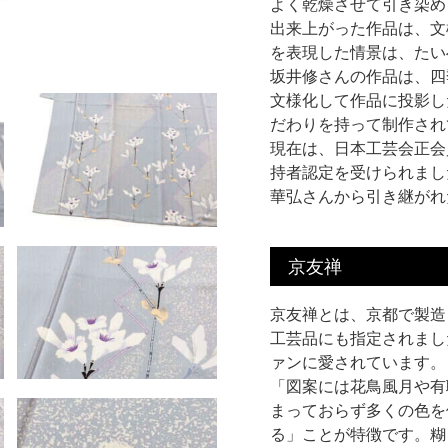
よく乾燥させて引き染め
出来上がった作品は、文
を表現した情景は、たい
坂井修さんの作品は、四
文様化して作品に投影し
だわりを持って制作され
現在は、日本工芸会正会
持者認定を受けられまし
華弘さんから引き継がれ
京友禅
京友禅とは、京都で製造
工芸品にも指定されまし
ァンに愛されています。
「図案には花鳥風月や有
まっておらず多くの色を
る」ことが特徴です。糊