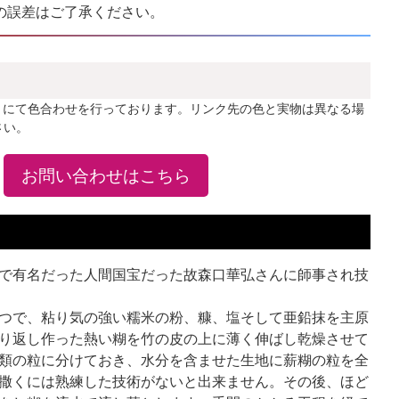
の誤差はご了承ください。
」にて色合わせを行っております。リンク先の色と実物は異なる場
さい。
お問い合わせはこちら
で有名だった人間国宝だった故森口華弘さんに師事され技
つで、粘り気の強い糯米の粉、糠、塩そして亜鉛抹を主原
り返し作った熱い糊を竹の皮の上に薄く伸ばし乾燥させて
類の粒に分けておき、水分を含ませた生地に薪糊の粒を全
撒くには熟練した技術がないと出来ません。その後、ほど