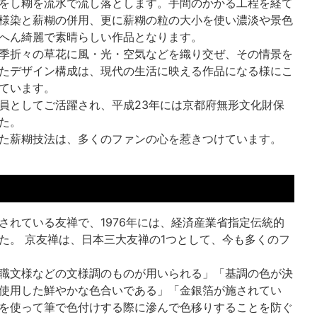
をし糊を流水で流し落とします。手間のかかる工程を経て
様染と薪糊の併用、更に薪糊の粒の大小を使い濃淡や景色
へん綺麗で素晴らしい作品となります。
季折々の草花に風・光・空気などを織り交ぜ、その情景を
たデザイン構成は、現代の生活に映える作品になる様にこ
ています。
員としてご活躍され、平成23年には京都府無形文化財保
た。
た薪糊技法は、多くのファンの心を惹きつけています。
されている友禅で、1976年には、経済産業省指定伝統的
た。 京友禅は、日本三大友禅の1つとして、今も多くのフ
職文様などの文様調のものが用いられる」「基調の色が決
使用した鮮やかな色合いである」「金銀箔が施されてい
を使って筆で色付けする際に滲んで色移りすることを防ぐ