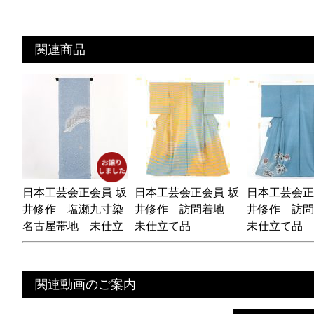
関連商品
日本工芸会正会員 坂
日本工芸会正会員 坂
日本工芸会正
井修作 塩瀬九寸染
井修作 訪問着地
井修作 訪
名古屋帯地 未仕立
未仕立て品
未仕立て品
て品
関連動画のご案内