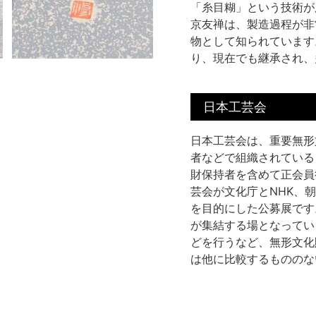
「糸目糊」という技術が
京友禅は、製造過程が非
物として知られています
り、現在でも継承され、
日本工芸会
日本工芸会は、重要無形
者などで組織されている
財保持者を含めて正会員役
芸会が文化庁とNHK、
を目的にした公募展です
が集結する場となってい
どを行うなど、無形文化
は他に比較するもののな