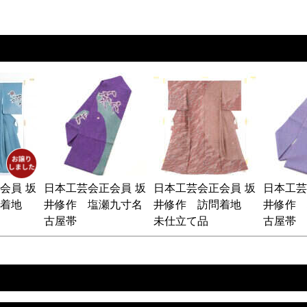
会員 坂
日本工芸会正会員 坂
日本工芸会正会員 坂
日本工芸
問着地
井修作 塩瀬九寸名
井修作 訪問着地
井修作 
古屋帯
未仕立て品
古屋帯