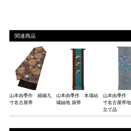
関連商品
山本由季作 縮緬九
山本由季作 本場結
山本由季作 
寸名古屋帯
城紬地 袋帯
寸名古屋帯地
立て品