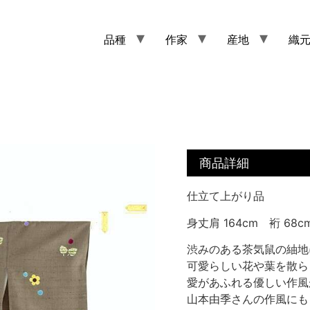
品種
作家
産地
織
商品詳細
仕立て上がり品
身丈肩 164cm 裄 68c
渋みのある茶気鼠の紬地
可愛らしい花や葉を散ら
愛があふれる優しい作風
山本由季さんの作風にも