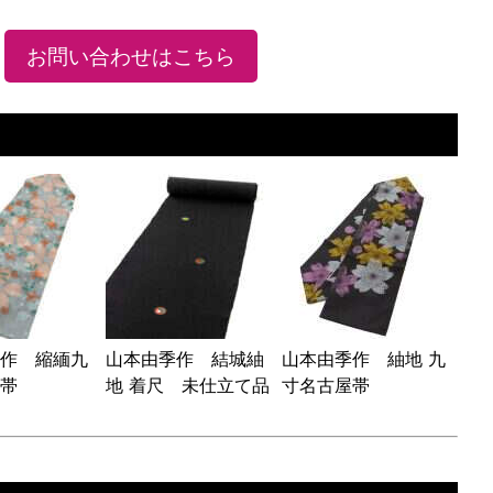
お問い合わせはこちら
作 縮緬九
山本由季作 結城紬
山本由季作 紬地 九
帯
地 着尺 未仕立て品
寸名古屋帯