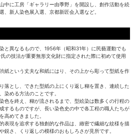
山中に工房「ギャラリー由季野」を開設し、創作活動を続
選、新人染色展入選、京都新匠会入選など。
染と異なるもので、1956年（昭和31年）に民藝運動でも
介氏の技法が重要無形文化財に指定された際に初めて使用
渋紙という丈夫な和紙にはり、その上から彫って型紙を作
り落とし、できた型紙の上にくり返し糊を置き、連続した
、染める方法のことです。
染色を終え、糊が流されるまで、型絵染は数多くの行程の
成するものですが、長い染色史の中で各工程の職人たちが
を高めてきました。
的表現を追求する独創的な作品は、緻密で繊細な紋様を描
や鋭さ、くり返しの模様のおもしろさが見所です。