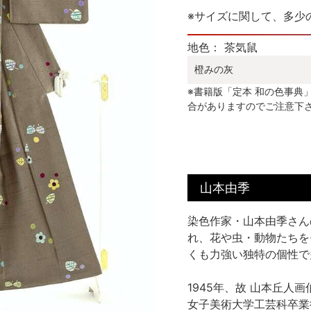
※サイズに関して、多少
地色： 茶気鼠
橙みの灰
※書籍版「定本 和の色事典
合がありますのでご注意下
山本由季
染色作家・山本由季さん
れ、花や虫・動物たちを
くも力強い独特の個性で
1945年、故 山本丘
女子美術大学工芸科卒業