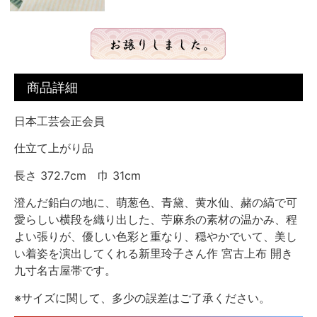
商品詳細
日本工芸会正会員
仕立て上がり品
長さ 372.7cm 巾 31cm
澄んだ鉛白の地に、萌葱色、青黛、黄水仙、赭の縞で可
愛らしい横段を織り出した、苧麻糸の素材の温かみ、程
よい張りが、優しい色彩と重なり、穏やかでいて、美し
い着姿を演出してくれる新里玲子さん作 宮古上布 開き
九寸名古屋帯です。
※サイズに関して、多少の誤差はご了承ください。