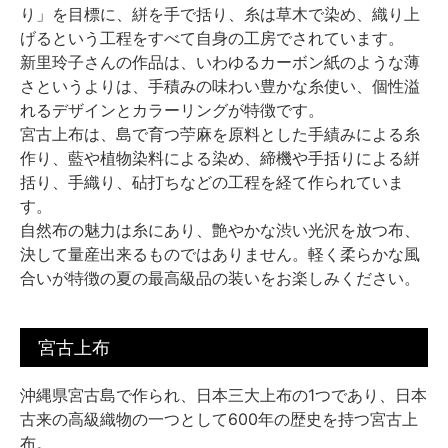
り」を目標に、絣を手で括り、糸は草木で染め、織り上
げるという工程をすべて自身の工房でされています。
新里玲子さんの作品は、いわゆるカーボン紙のような薄
さというよりは、手積みの味わい豊かな糸使い、個性溢
れるデザインとカラーリングが特徴です。
宮古上布は、島で育つ苧麻を原料とした手績みによる糸
作り、藍や植物染料による染め、締機や手括りによる絣
括り、手織り、砧打ちなどの工程を経て作られていま
す。
自然布の魅力は糸にあり、艶やかな渋い光沢を放つ布、
決して量産出来るものではありません。軽く柔らかな風
合いが特徴の夏の最高級品の装いをお楽しみください。
宮古上布
沖縄県宮古島で作られ、日本三大上布の1つであり、日本
古来の高級織物の一つとして600年の歴史を持つ宮古上
布。