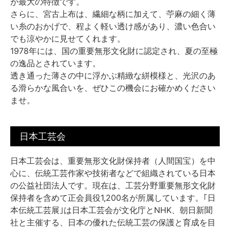
が最大の特徴です。
さらに、宮古上布は、繊細な柄に加えて、苧麻の細く薄
い糸のおかげで、程よく軽い透け感があり、濃い色合い
でも涼やかに見せてくれます。
1978年には、国の重要無形文化財に認定され、夏の至極
の逸品とされています。
透き通った薄さの中に浮かぶ精緻な絣模様と、光沢のあ
る滑らかな風合いを、ぜひこの機会にお確かめください
ませ。
日本工芸会
日本工芸会は、重要無形文化財保持者（人間国宝）を中
心に、伝統工芸作家や技術者などで組織されている日本
の公益社団法人です。現在は、工芸分野重要無形文化財
保持者を含めて正会員役1,200名が所属しています。｢日
本伝統工芸展｣は日本工芸会が文化庁とNHK、朝日新聞
社と主催する、日本の優れた伝統工芸の保護と育成を目