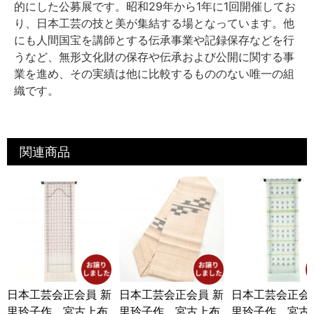
的にした公募展です。昭和29年から1年に1回開催してお
り、日本工芸の技と美が集結する場となっています。他
にも人間国宝を講師とする伝承事業や記録保存などを行
うなど、無形文化財の保存や伝承および公開に関する事
業を進め、その実績は他に比較するもののない唯一の組
織です。
関連商品
日本工芸会正会員 新
日本工芸会正会員 新
日本工芸会正会
里玲子作 宮古上布
里玲子作 宮古上布
里玲子作 宮古