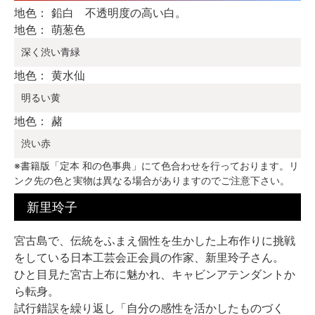
地色： 鉛白 不透明度の高い白。
地色： 萌葱色
深く渋い青緑
地色： 黄水仙
明るい黄
地色： 赭
渋い赤
※書籍版「定本 和の色事典」にて色合わせを行っております。リ
ンク先の色と実物は異なる場合がありますのでご注意下さい。
新里玲子
宮古島で、伝統をふまえ個性を生かした上布作りに挑戦
をしている日本工芸会正会員の作家、新里玲子さん。
ひと目見た宮古上布に魅かれ、キャビンアテンダントか
ら転身。
試行錯誤を繰り返し「自分の感性を活かしたものづく