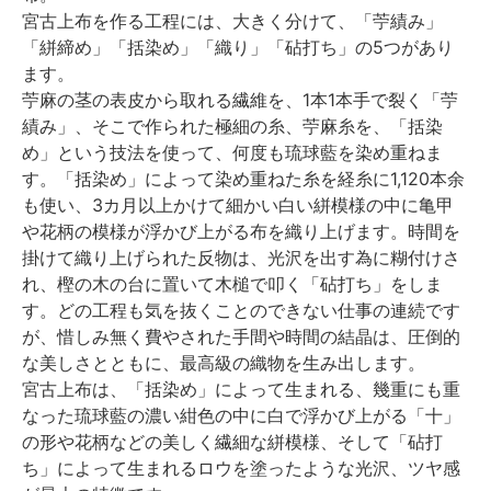
宮古上布を作る工程には、大きく分けて、「苧績み」
「絣締め」「括染め」「織り」「砧打ち」の5つがあり
ます。
苧麻の茎の表皮から取れる繊維を、1本1本手で裂く「苧
績み」、そこで作られた極細の糸、苧麻糸を、「括染
め」という技法を使って、何度も琉球藍を染め重ねま
す。「括染め」によって染め重ねた糸を経糸に1,120本余
も使い、3カ月以上かけて細かい白い絣模様の中に亀甲
や花柄の模様が浮かび上がる布を織り上げます。時間を
掛けて織り上げられた反物は、光沢を出す為に糊付けさ
れ、樫の木の台に置いて木槌で叩く「砧打ち」をしま
す。どの工程も気を抜くことのできない仕事の連続です
が、惜しみ無く費やされた手間や時間の結晶は、圧倒的
な美しさとともに、最高級の織物を生み出します。
宮古上布は、「括染め」によって生まれる、幾重にも重
なった琉球藍の濃い紺色の中に白で浮かび上がる「十」
の形や花柄などの美しく繊細な絣模様、そして「砧打
ち」によって生まれるロウを塗ったような光沢、ツヤ感