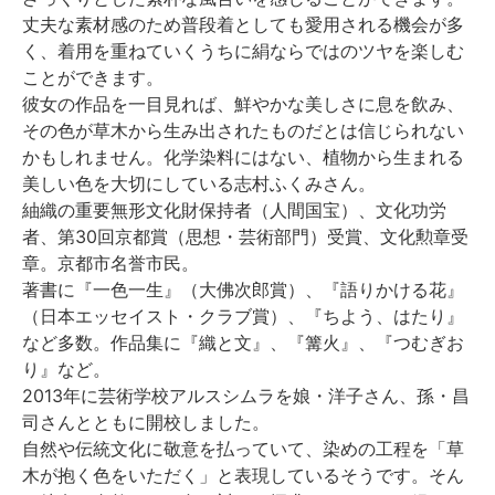
丈夫な素材感のため普段着としても愛用される機会が多
く、着用を重ねていくうちに絹ならではのツヤを楽しむ
ことができます。
彼女の作品を一目見れば、鮮やかな美しさに息を飲み、
その色が草木から生み出されたものだとは信じられない
かもしれません。化学染料にはない、植物から生まれる
美しい色を大切にしている志村ふくみさん。
紬織の重要無形文化財保持者（人間国宝）、文化功労
者、第30回京都賞（思想・芸術部門）受賞、文化勲章受
章。京都市名誉市民。
著書に『一色一生』（大佛次郎賞）、『語りかける花』
（日本エッセイスト・クラブ賞）、『ちよう、はたり』
など多数。作品集に『織と文』、『篝火』、『つむぎお
り』など。
2013年に芸術学校アルスシムラを娘・洋子さん、孫・昌
司さんとともに開校しました。
自然や伝統文化に敬意を払っていて、染めの工程を「草
木が抱く色をいただく」と表現しているそうです。そん