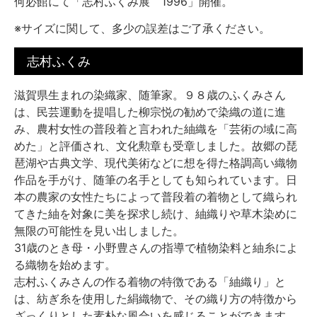
何必館にて「志村ふくみ展 1996」開催。
※サイズに関して、多少の誤差はご了承ください。
志村ふくみ
滋賀県生まれの染織家、随筆家。９８歳のふくみさん
は、民芸運動を提唱した柳宗悦の勧めで染織の道に進
み、農村女性の普段着と言われた紬織を「芸術の域に高
めた」と評価され、文化勲章も受章しました。故郷の琵
琶湖や古典文学、現代美術などに想を得た格調高い織物
作品を手がけ、随筆の名手としても知られています。日
本の農家の女性たちによって普段着の着物として織られ
てきた紬を対象に美を探求し続け、紬織りや草木染めに
無限の可能性を見い出しました。
31歳のとき母・小野豊さんの指導で植物染料と紬糸によ
る織物を始めます。
志村ふくみさんの作る着物の特徴である「紬織り」と
は、紡ぎ糸を使用した絹織物で、その織り方の特徴から
ざっくりとした素朴な風合いを感じることができます。