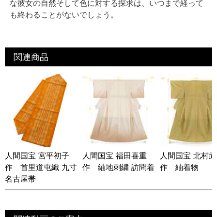
な彼女の自然そして色に対する探求は、いつまで経って
も終わることがないでしょう。
関連商品
人間国宝 宮平初子
人間国宝 福田喜重
人間国宝 北村
作 首里道屯織 九寸
作 紬地刺繍 訪問着
作 紬着物
名古屋帯