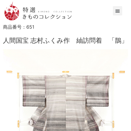
商品番号：
651
人間国宝 志村ふくみ作 紬訪問着 「鵲」